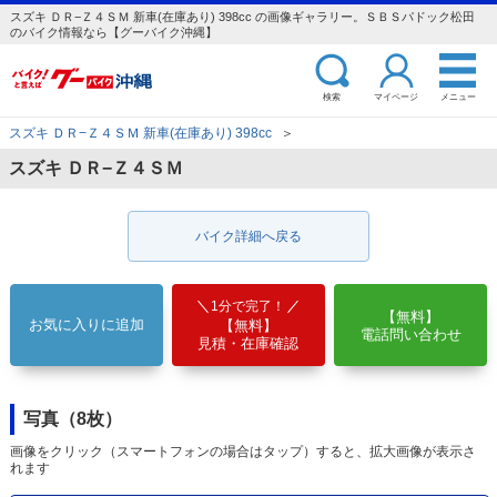
スズキ ＤＲ−Ｚ４ＳＭ 新車(在庫あり) 398cc の画像ギャラリー。ＳＢＳパドック松田
のバイク情報なら【グーバイク沖縄】
検索
マイページ
メニュー
スズキ ＤＲ−Ｚ４ＳＭ 新車(在庫あり) 398cc
＞
スズキ ＤＲ−Ｚ４ＳＭ
バイク詳細へ戻る
1分で完了！
【無料】
お気に入りに追加
【無料】
電話問い合わせ
見積・在庫確認
写真（8枚）
画像をクリック（スマートフォンの場合はタップ）すると、拡大画像が表示さ
れます