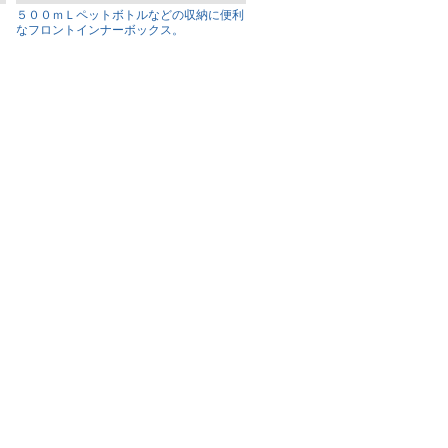
５００ｍＬペットボトルなどの収納に便利
なフロントインナーボックス。