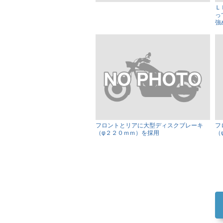
Ｌ
っ
強
フロントとリアに大型ディスクブレーキ
フ
（φ２２０ｍｍ）を採用
（