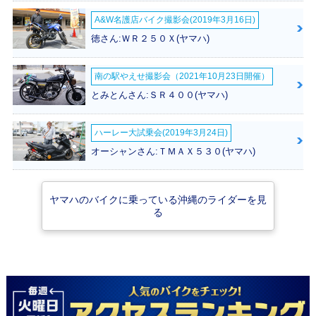
A&W名護店バイク撮影会(2019年3月16日)
徳さん:ＷＲ２５０Ｘ(ヤマハ)
南の駅やえせ撮影会（2021年10月23日開催）
2020年 NMAX AB
2019年 NMAX AB
2018年 NMAX AB
とみとんさん:ＳＲ４００(ヤマハ)
S・カラーチェンジ
S・カラーチェンジ
S・カラーチェンジ
ハーレー大試乗会(2019年3月24日)
オーシャンさん:ＴＭＡＸ５３０(ヤマハ)
ヤマハのバイクに乗っている沖縄のライダーを見
2017年 NMAX AB
2016年 NMAX・新
る
S・マイナーチェン
登場
ジ