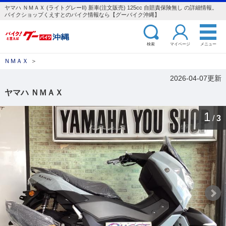
ヤマハ ＮＭＡＸ (ライトグレーII) 新車(注文販売) 125cc 自賠責保険無し の詳細情報。
バイクショップくえすとのバイク情報なら【グーバイク沖縄】
検索
マイページ
メニュー
ＮＭＡＸ
＞
2026-04-07更新
ヤマハ ＮＭＡＸ
1
/
3