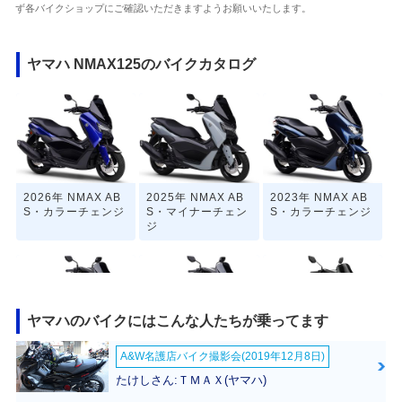
ず各バイクショップにご確認いただきますようお願いいたします。
ヤマハ NMAX125のバイクカタログ
2026年 NMAX AB
2025年 NMAX AB
2023年 NMAX AB
S・カラーチェンジ
S・マイナーチェン
S・カラーチェンジ
ジ
ヤマハのバイクにはこんな人たちが乗ってます
A&W名護店バイク撮影会(2019年12月8日)
2022年 NMAX AB
2021年 NMAX AB
2021年 NMAX AB
S・カラーチェンジ
S・フルモデルチェ
S
たけしさん:ＴＭＡＸ(ヤマハ)
ンジ