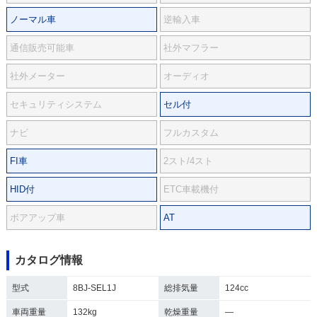
ノーマル車
逆輸入車
通信販売可能車
社外マフラー
社外メーター
オーディオ
セキュリティシステム
セル付
ナビ
フルカスタム
FI車
2スト/4スト
HID付
ETC車載機付
ボアアップ車
AT
カタログ情報
型式
8BJ-SEL1J
総排気量
124cc
車両重量
132kg
乾燥重量
―