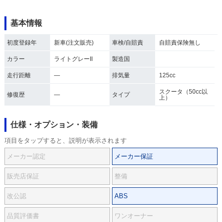
基本情報
初度登録年
新車(注文販売)
車検/自賠責
自賠責保険無し
カラー
ライトグレーII
製造国
走行距離
―
排気量
125cc
スクータ（50cc以
修復歴
―
タイプ
上）
仕様・オプション・装備
項目をタップすると、説明が表示されます
メーカー認定
メーカー保証
販売店保証
整備
改公認
ABS
品質評価書
ワンオーナー