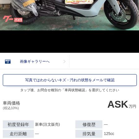
画像ギャラリーへ
写真ではわからないキズ・汚れの状態をメールで確認
タップ後、お問合せ種別の「車両状態確認」を選択してください
ASK
車両価格
万円
(税込10%)
初度登録年
修復歴
新車(注文販売)
―
走行距離
排気量
―
125cc