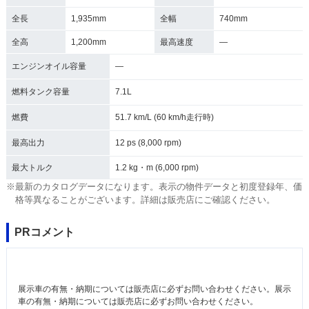
全長
1,935mm
全幅
740mm
全高
1,200mm
最高速度
―
エンジンオイル容量
―
燃料タンク容量
7.1L
燃費
51.7 km/L (60 km/h走行時)
最高出力
12 ps (8,000 rpm)
最大トルク
1.2 kg・m (6,000 rpm)
※最新のカタログデータになります。表示の物件データと初度登録年、価
格等異なることがございます。詳細は販売店にご確認ください。
PRコメント
展示車の有無・納期については販売店に必ずお問い合わせください。展示
車の有無・納期については販売店に必ずお問い合わせください。