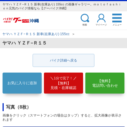
ヤマハ ＹＺＦ−Ｒ１５ 新車(在庫あり) 155cc の画像ギャラリー。ｍｏｔｏｆａｓｈｉ
ｏｎ元気のバイク情報なら【グーバイク沖縄】
検索
マイページ
メニュー
ヤマハ ＹＺＦ−Ｒ１５ 新車(在庫あり) 155cc
＞
ヤマハ ＹＺＦ−Ｒ１５
バイク詳細へ戻る
1分で完了！
【無料】
お気に入りに追加
【無料】
電話問い合わせ
見積・在庫確認
写真（8枚）
画像をクリック（スマートフォンの場合はタップ）すると、拡大画像が表示さ
れます