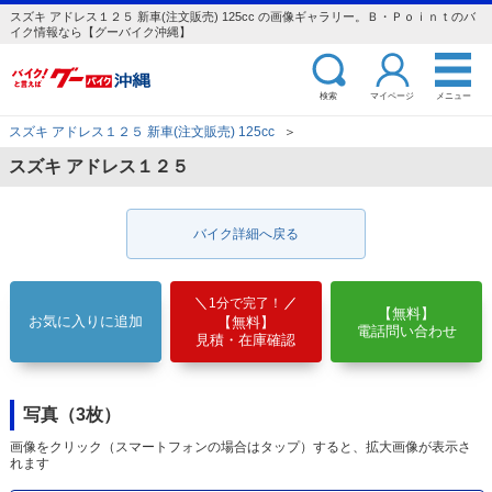
スズキ アドレス１２５ 新車(注文販売) 125cc の画像ギャラリー。Ｂ・Ｐｏｉｎｔのバ
イク情報なら【グーバイク沖縄】
検索
マイページ
メニュー
スズキ アドレス１２５ 新車(注文販売) 125cc
＞
スズキ アドレス１２５
バイク詳細へ戻る
1分で完了！
【無料】
お気に入りに追加
【無料】
電話問い合わせ
見積・在庫確認
写真（3枚）
画像をクリック（スマートフォンの場合はタップ）すると、拡大画像が表示さ
れます