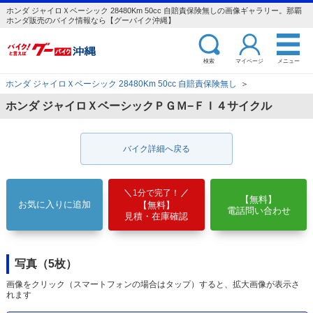
ホンダ ジャイロＸベーシック 28480Km 50cc 自賠責保険無しの画像ギャラリー。那覇
ホンダ販売のバイク情報なら【グーバイク沖縄】
検索
マイページ
メニュー
ホンダ ジャイロＸベーシック 28480Km 50cc 自賠責保険無し
＞
ホンダ ジャイロＸベーシックＰＧＭ−ＦＩ４サイクル
バイク詳細へ戻る
1分で完了！
【無料】
お気に入りに追加
【無料】
電話問い合わせ
見積・在庫確認
写真（5枚）
画像をクリック（スマートフォンの場合はタップ）すると、拡大画像が表示さ
れます