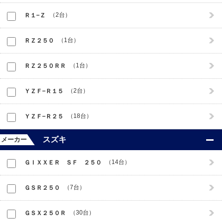
2台
Ｒ１−Ｚ
1台
ＲＺ２５０
1台
ＲＺ２５０ＲＲ
2台
ＹＺＦ−Ｒ１５
18台
ＹＺＦ−Ｒ２５
スズキ
メーカー
14台
ＧＩＸＸＥＲ ＳＦ ２５０
7台
ＧＳＲ２５０
30台
ＧＳＸ２５０Ｒ