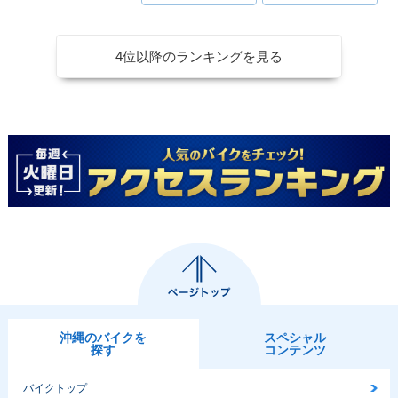
4位以降のランキングを見る
沖縄のバイクを
スペシャル
探す
コンテンツ
バイクトップ