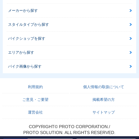
メーカーから探す
スタイルタイプから探す
バイクショップを探す
エリアから探す
バイク画像から探す
利用規約
個人情報の取扱について
ご意見・ご要望
掲載希望の方
運営会社
サイトマップ
COPYRIGHT© PROTO CORPORATION./
PROTO SOLUTION. ALL RIGHTS RESERVED.