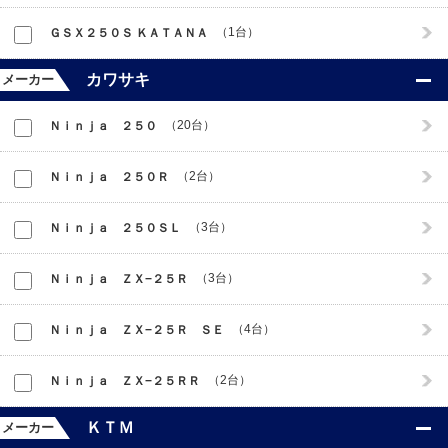
1台
ＧＳＸ２５０Ｓ ＫＡＴＡＮＡ
カワサキ
メーカー
20台
Ｎｉｎｊａ ２５０
2台
Ｎｉｎｊａ ２５０Ｒ
3台
Ｎｉｎｊａ ２５０ＳＬ
3台
Ｎｉｎｊａ ＺＸ−２５Ｒ
4台
Ｎｉｎｊａ ＺＸ−２５Ｒ ＳＥ
2台
Ｎｉｎｊａ ＺＸ−２５ＲＲ
ＫＴＭ
メーカー