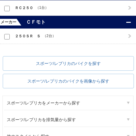
1台
ＲＣ２５０
ＣＦモト
メーカー
2台
２５０ＳＲ Ｓ
スポーツ/レプリカのバイクを探す
スポーツ/レプリカのバイクを画像から探す
スポーツ/レプリカをメーカーから探す
スポーツ/レプリカを排気量から探す