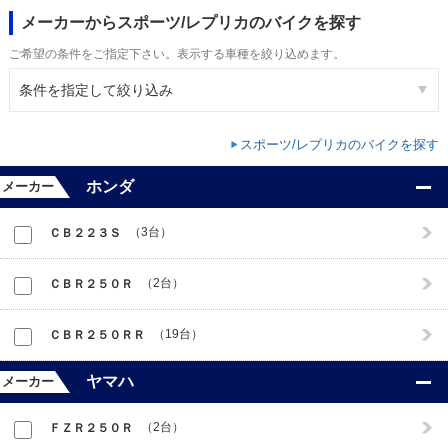
メーカーからスポーツ/レプリカのバイクを探す
ご希望の条件をご指定下さい。表示する車種を絞り込めます。
条件を指定して絞り込み
スポーツ/レプリカのバイクを探す
ホンダ
メーカー
3台
ＣＢ２２３Ｓ
2台
ＣＢＲ２５０Ｒ
19台
ＣＢＲ２５０ＲＲ
ヤマハ
メーカー
2台
ＦＺＲ２５０Ｒ