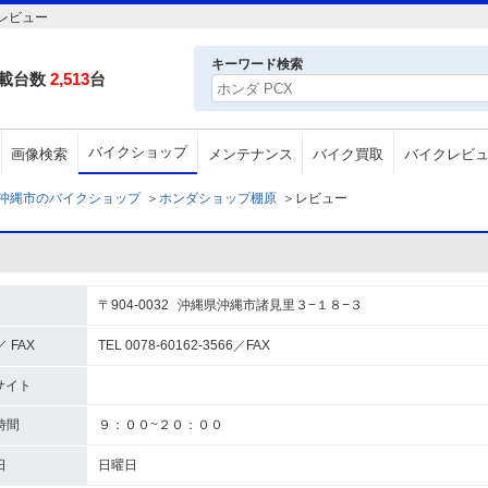
レビュー
キーワード検索
載台数
2,513
台
バイクショップ
画像検索
メンテナンス
バイク買取
バイクレビ
沖縄市のバイクショップ
＞
ホンダショップ棚原
＞
レビュー
〒904-0032
沖縄県沖縄市諸見里３−１８−３
／ FAX
TEL 0078-60162-3566
／
FAX
サイト
時間
９：００~２０：００
日
日曜日