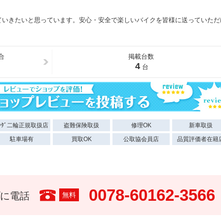
ていきたいと思っています。安心・安全で楽しいバイクを皆様に送っていただ
合
掲載台数
4
台
ﾝﾀﾞ二輪正規取扱店
盗難保険取扱
修理OK
新車取扱
駐車場有
買取OK
公取協会員店
品質評価者在籍
0078-60162-3566
に電話
無料