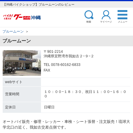
【沖縄バイクショップ】ブルームーンのレビュー
検索
マイページ
メニュー
ブルームーン
＞
ブルームーン
〒901-2214
沖縄県宜野湾市我如古２−９−２
TEL 0078-60162-6833
FAX
webサイト
１０：００−１８：３０、祝日１１：００−１６：０
営業時間
０
定休日
日曜日
オートバイ販売・修理・レッカー・車検・シート張替・注文販売！琉球大
学北口の近く。我如古交差点側です。