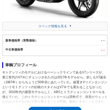
スペック情報を見る
- -
新車価格帯（実勢価格）
中古車価格帯
- -
車輌プロフィール
モトグッツィのモデルにおけるベーシックラインであるV7シリーズが、
第三世代のV7Ⅲにチェンジされたのは2017年モデルから。折しもV7誕生
（1967年）からちょうど50年目にあたっていた。縦置きVツインエンジン
というモトグッツィの伝統のスタイルはV7Ⅲでも変わることなかった
が、2010年代の新型モデルらしく、ABSとトラクションコントロールを
備えていた。このトラクションコントロールは調整式で、路面がウェット
なのかドライなのかで切り替えることが可能。無効にすることもできた。
V7Ⅲストーンは、ダーク＆ブラックのイメージを持たせたV7Ⅲのベーシ