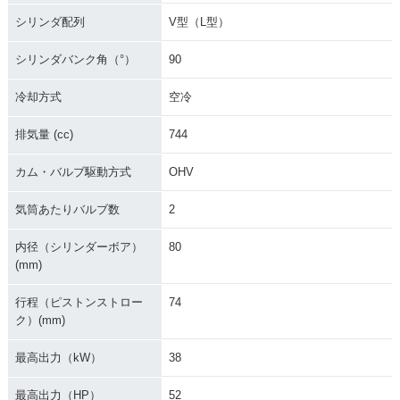
シリンダ配列
V型（L型）
シリンダバンク角（°）
90
冷却方式
空冷
排気量 (cc)
744
カム・バルブ駆動方式
OHV
気筒あたりバルブ数
2
内径（シリンダーボア）
80
(mm)
行程（ピストンストロー
74
ク）(mm)
最高出力（kW）
38
最高出力（HP）
52