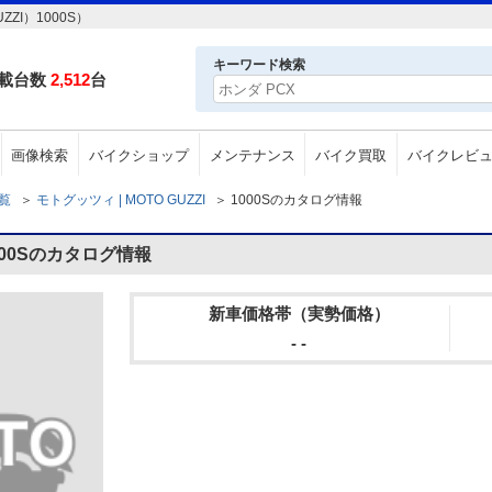
ZI）1000S）
キーワード検索
載台数
2,512
台
画像検索
バイクショップ
メンテナンス
バイク買取
バイクレビ
一覧
＞
モトグッツィ | MOTO GUZZI
＞
1000Sのカタログ情報
000Sのカタログ情報
新車価格帯（実勢価格）
- -