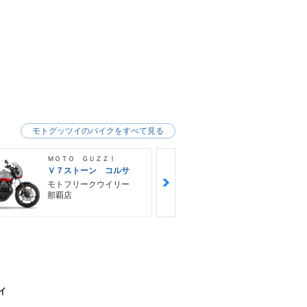
モトグッツイのバイクをすべて見る
ＭＯＴＯ ＧＵＺＺＩ
ＭＯＴＯ ＧＵ
Ｖ７ストーン コルサ
Ｖ８５ ＴＴ
モトフリークウイリー
モトフリー
那覇店
那覇店
ィ