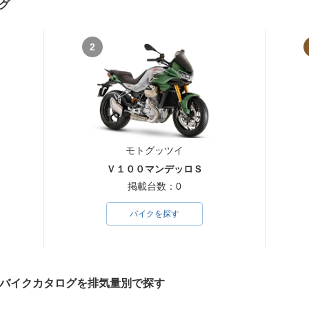
グ
2
モトグッツイ
Ｖ１００マンデッロＳ
掲載台数：0
バイクを探す
）のバイクカタログを排気量別で探す