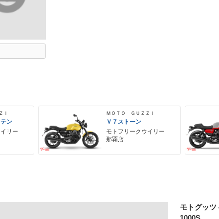
ＺＩ
ＭＯＴＯ ＧＵＺＺＩ
 テン
Ｖ７ストーン
ウイリー
モトフリークウイリー
那覇店
モトグッツ
1000S