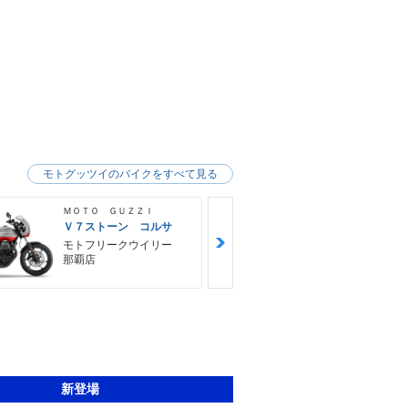
モトグッツイのバイクをすべて見る
ＭＯＴＯ ＧＵＺＺＩ
ＭＯＴＯ ＧＵ
Ｖ７ストーン コルサ
Ｖ８５ ＴＴ
モトフリークウイリー
モトフリー
那覇店
那覇店
新登場