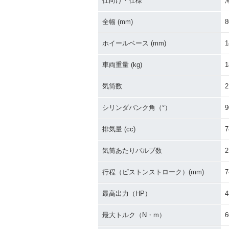
仕向け・仕様
全幅 (mm)
8
ホイールベース (mm)
1
車両重量 (kg)
1
気筒数
2
シリンダバンク角（°）
9
排気量 (cc)
7
気筒あたりバルブ数
2
行程（ピストンストローク）(mm)
7
最高出力（HP）
4
最大トルク（N・m）
6