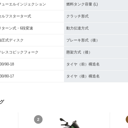
フューエルインジェクション
燃料タンク容量 (L)
セルフスターター式
クラッチ形式
リターン式・6段変速
動力伝達方式
油圧式ディスク
ブレーキ形式（後）
テレスコピックフォーク
懸架方式（後）
00/90-18
タイヤ（前）構造名
30/80-17
タイヤ（後）構造名
グ
2