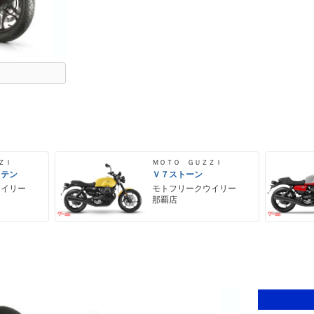
ＺＩ
ＭＯＴＯ ＧＵＺＺＩ
 テン
Ｖ７ストーン
ウイリー
モトフリークウイリー
那覇店