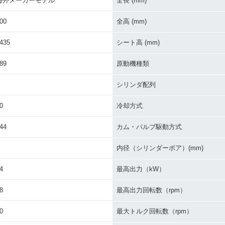
海外メーカーモデル
全長 (mm)
00
全高 (mm)
435
シート高 (mm)
89
原動機種類
シリンダ配列
0
冷却方式
44
カム・バルブ駆動方式
内径（シリンダーボア）(mm)
4
最高出力（kW）
8
最高出力回転数（rpm）
0
最大トルク回転数（rpm）