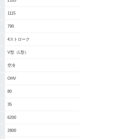
2185
1115
790
4ストローク
V型（L型）
空冷
OHV
80
35
6200
2800