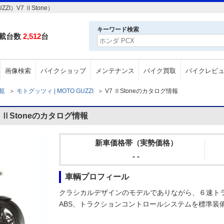
I）V7 ⅡStone）
キーワード検索
載台数
2,512
台
画像検索
バイクショップ
メンテナンス
バイク買取
バイクレビ
一覧
＞
モトグッツィ | MOTO GUZZI
＞
V7 ⅡStoneのカタログ情報
7 ⅡStoneのカタログ情報
新車価格帯（実勢価格）
- -
車輌プロフィール
クラシカルデザインのモデルでありながら、６速ト
ABS、トラクションコントロールシステムを標準装