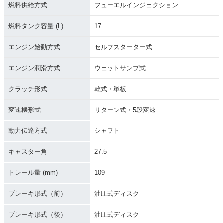
燃料供給方式
フューエルインジェクション
燃料タンク容量 (L)
17
エンジン始動方式
セルフスターター式
エンジン潤滑方式
ウェットサンプ式
クラッチ形式
乾式・単板
変速機形式
リターン式・5段変速
動力伝達方式
シャフト
キャスター角
27.5
トレール量 (mm)
109
ブレーキ形式（前）
油圧式ディスク
ブレーキ形式（後）
油圧式ディスク