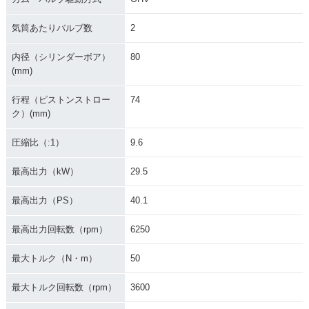
気筒あたりバルブ数
2
内径（シリンダーボア）
80
(mm)
行程（ピストンストロー
74
ク）(mm)
圧縮比（:1）
9.6
最高出力（kW）
29.5
最高出力（PS）
40.1
最高出力回転数（rpm）
6250
最大トルク（N・m）
50
最大トルク回転数（rpm）
3600