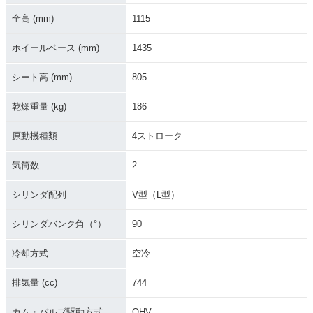
全高 (mm)
1115
ホイールベース (mm)
1435
シート高 (mm)
805
乾燥重量 (kg)
186
原動機種類
4ストローク
気筒数
2
シリンダ配列
V型（L型）
シリンダバンク角（°）
90
冷却方式
空冷
排気量 (cc)
744
カム・バルブ駆動方式
OHV