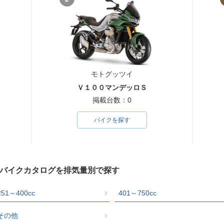
モトグッツイ
Ｖ１００マンデッロＳ
掲載台数：0
バイクを探す
）のバイクカタログを排気量別で探す
251～400cc
401～750cc
その他