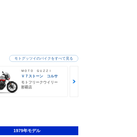
モトグッツイのバイクをすべて見る
ＭＯＴＯ ＧＵＺＺＩ
ＭＯＴＯ ＧＵ
Ｖ７ストーン コルサ
Ｖ８５ ＴＴ
モトフリークウイリー
モトフリー
那覇店
那覇店
1979年モデル