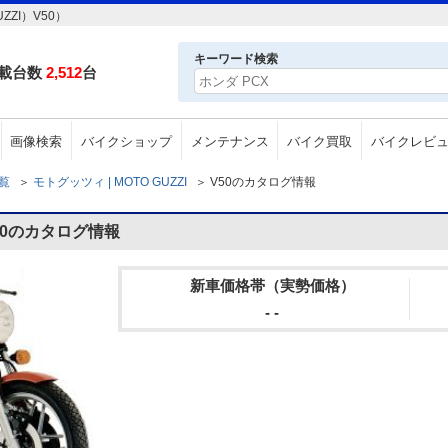
ZI）V50）
キーワード検索
載台数
2,512
台
画像検索
バイクショップ
メンテナンス
バイク買取
バイクレビ
一覧
＞
モトグッツィ | MOTO GUZZI
＞
V50のカタログ情報
V50のカタログ情報
新車価格帯（実勢価格）
- -