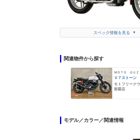
スペック情報を見る
関連物件から探す
ＭＯＴＯ ＧＵＺ
Ｖ７ストーン
モトフリーク
那覇店
モデル／カラー／関連情報