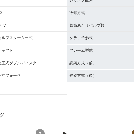
シリンダ配列
0
冷却方式
OHV
気筒あたりバルブ数
セルフスターター式
クラッチ形式
シャフト
フレーム型式
油圧式ダブルディスク
懸架方式（前）
正立フォーク
懸架方式（後）
グ
2