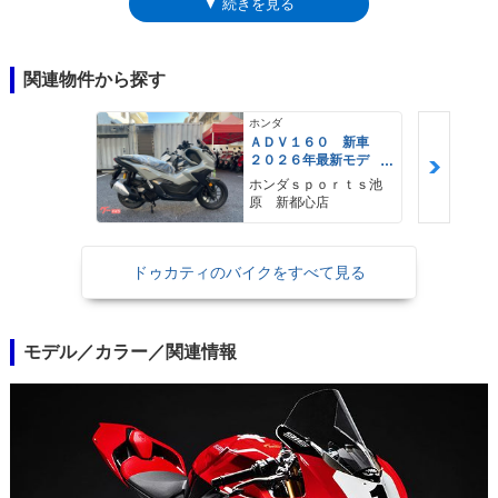
▼ 続きを見る
ール、アクラポヴィッチ製チタンマフラーなどの専用装備が奢られ、クイ
ックシフト、トラクションコントロールなどの電子制御システムは、より
進化したものになっていた。世界限定500台。※日本市場へは、2019年12
月から正式導入
関連物件から探す
ホンダ
ＡＤＶ１６０ 新車
２０２６年最新モデ
ル パールスモーキー
ホンダｓｐｏｒｔｓ池
グレー スマートキ
原 新都心店
ー ２９Ｌメットイ
ン ＵＳＢ Ｔｙｐｅ
−Ｃ装備
ドゥカティのバイクをすべて見る
モデル／カラー／関連情報