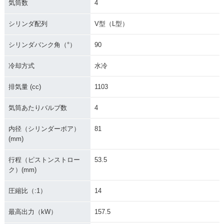
気筒数
4
シリンダ配列
V型（L型）
シリンダバンク角（°）
90
冷却方式
水冷
排気量 (cc)
1103
気筒あたりバルブ数
4
内径（シリンダーボア）
81
(mm)
行程（ピストンストロー
53.5
ク）(mm)
圧縮比（:1）
14
最高出力（kW）
157.5