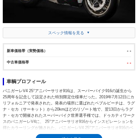
スペック情報を見る
- -
新車価格帯（実勢価格）
中古車価格帯
- -
車輌プロフィール
パニガーレV4 25°アニバーサリオ916は、スーパーバイク916の誕生から
25周年を記念して設定された特別限定仕様車だった。2019年7月12日にカ
リフォルニアで発表された。発表の場所に選ばれたペブルビーチは、ラグ
ナ・セカ（サーキット）から20kmほどのリゾート地で、翌13日からラグ
ナ・セカで開催されたスーパーバイク世界選手権では、ドゥカティワーク
スのパニガーレV4に、 25°アニバーサリオ916からインスピレーションを
得たカラーリングが施された。パニガーレV4 25°アニバーサリオ916のベ
ースモデルは、パニガーレV4Sで、乾式クラッチやマグネシウム鍛造ホイ