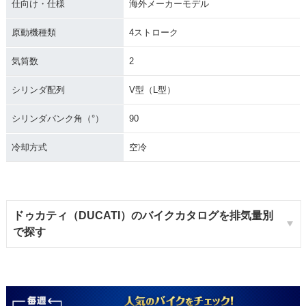
仕向け・仕様
海外メーカーモデル
原動機種類
4ストローク
気筒数
2
シリンダ配列
V型（L型）
シリンダバンク角（°）
90
冷却方式
空冷
ドゥカティ（DUCATI）のバイクカタログを排気量別
で探す