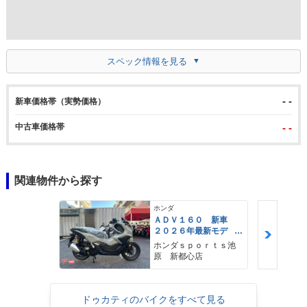
スペック情報を見る
- -
新車価格帯（実勢価格）
中古車価格帯
- -
関連物件から探す
ホンダ
ＡＤＶ１６０ 新車
２０２６年最新モデ
ル パールスモーキー
ホンダｓｐｏｒｔｓ池
グレー スマートキ
原 新都心店
ー ２９Ｌメットイ
ン ＵＳＢ Ｔｙｐｅ
−Ｃ装備
ドゥカティのバイクをすべて見る