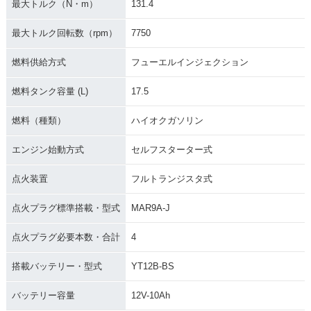
最大トルク（N・m）
131.4
最大トルク回転数（rpm）
7750
燃料供給方式
フューエルインジェクション
燃料タンク容量 (L)
17.5
燃料（種類）
ハイオクガソリン
エンジン始動方式
セルフスターター式
点火装置
フルトランジスタ式
点火プラグ標準搭載・型式
MAR9A-J
点火プラグ必要本数・合計
4
搭載バッテリー・型式
YT12B-BS
バッテリー容量
12V-10Ah