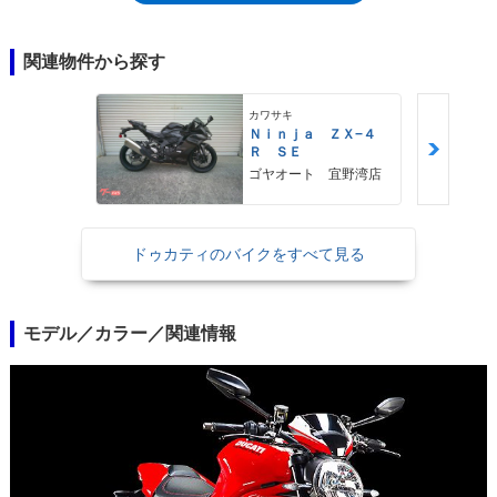
200/55ZR17で、同じ年のスーパーバイク、パニガーレ1299と同サイズだ
った。ブレンボ製のブレーキも、1299パニガーレ同様で、ステアリング
ダンパー（オーリンズ製）も装備するなど、モンスター1200・シリーズ
関連物件から探す
の中で抜きんでた運動能力が与えられていた。また、ビキニカウル装備以
外、同じように見える車体デザインも、実際はシートを含めてリアセクシ
カワサキ
ョンが一新されており、ナンバープレートは、ハイマウントタイプになっ
Ｎｉｎｊａ ＺＸ−４
ていた。なお、モンスター1200/Sは、2017年モデルでマイナーチェンジ
Ｒ ＳＥ
を受けたが、モンスター1200Rは、登場時そのままの仕様で、2018年まで
ゴヤオート 宜野湾店
ラインナップされた。
ドゥカティのバイクをすべて見る
モデル／カラー／関連情報