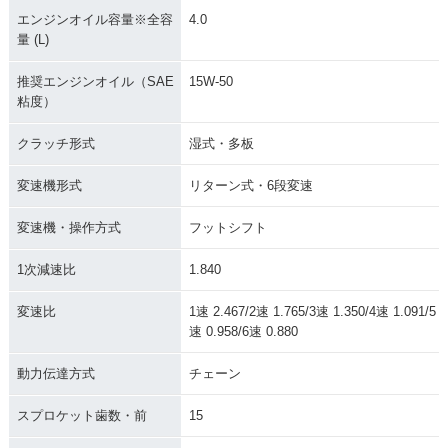
エンジンオイル容量※全容
4.0
量 (L)
推奨エンジンオイル（SAE
15W-50
粘度）
クラッチ形式
湿式・多板
変速機形式
リターン式・6段変速
変速機・操作方式
フットシフト
1次減速比
1.840
変速比
1速 2.467/2速 1.765/3速 1.350/4速 1.091/5
速 0.958/6速 0.880
動力伝達方式
チェーン
スプロケット歯数・前
15