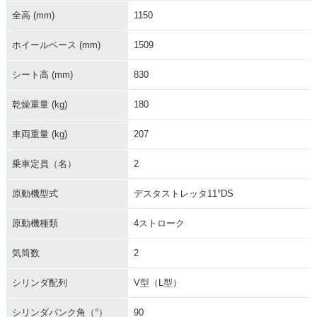
全高 (mm)
1150
ホイールベース (mm)
1509
シート高 (mm)
830
乾燥重量 (kg)
180
車両重量 (kg)
207
乗車定員（名）
2
原動機型式
デスタストレッタ11°DS
原動機種類
4ストローク
気筒数
2
シリンダ配列
V型（L型）
シリンダバンク角（°）
90