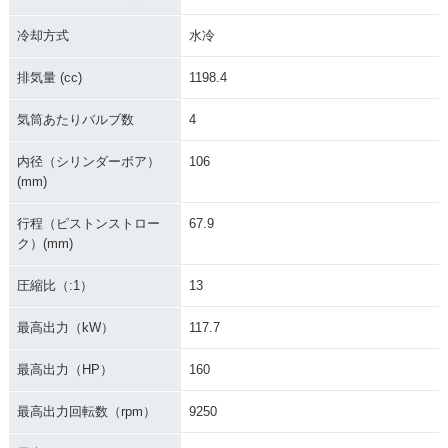
冷却方式
水冷
排気量 (cc)
1198.4
気筒あたりバルブ数
4
内径（シリンダーボア）
106
(mm)
行程（ピストンストロー
67.9
ク）(mm)
圧縮比（:1）
13
最高出力（kW）
117.7
最高出力（HP）
160
最高出力回転数（rpm）
9250