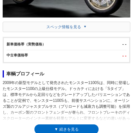
スペック情報を見る
- -
新車価格帯（実勢価格）
中古車価格帯
- -
車輌プロフィール
2009年の新型モデルとして発売されたモンスター1100Sは、同時に登場し
たモンスター1100の上級仕様モデル。ドゥカティにおける「Sタイプ」
は、標準モデルから足回りなどをグレードアップしたバリエーションであ
ることが定例で、モンスター1100Sも、前後サスペンションに、オーリン
ズ製のフルアジャスタブルサス（プリロードも減衰力も調整可能）を採用
し、カーボン製のフロントフェンダーが奢られ、フロントブレーキのディ
スクローターのインナー素材を軽量なアルミに変更するなどの違いがあっ
た。また、ヘッドライトの上の小型バイザーも、標準モデルには装備され
▼ 続きを見る
ていなかった。排気量1,078ccの空冷Lツイン2バルブデュアルスパークエ