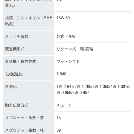
量 (L)
推奨エンジンオイル（SAE
15W-50
粘度）
クラッチ形式
乾式・多板
変速機形式
リターン式・6段変速
変速機・操作方式
フットシフト
1次減速比
1.840
変速比
1速 2.647/2速 1.795/3速 1.350/4速 1.091/5
速 0.958/6速 0.857
動力伝達方式
チェーン
スプロケット歯数・前
15
スプロケット歯数・後
39