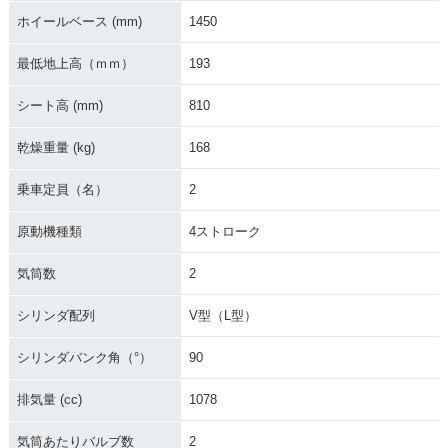
ホイールベース (mm)
1450
最低地上高（ｍｍ）
193
シート高 (mm)
810
乾燥重量 (kg)
168
乗車定員（名）
2
原動機種類
4ストローク
気筒数
2
シリンダ配列
V型（L型）
シリンダバンク角（°）
90
排気量 (cc)
1078
気筒あたりバルブ数
2