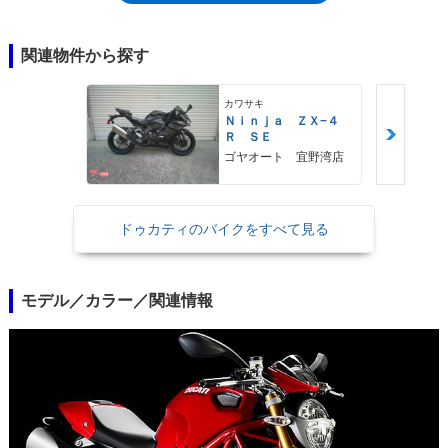
ンジンやフレームなどは、標準モデルと共通。2010年モデルまで設定さ
れ、2011年には、標準モデルと統合されて、モンスター1100EVOへとバ
トンタッチした。
関連物件から探す
カワサキ
Ｎｉｎｊａ ＺＸ−４
Ｒ ＳＥ
ゴヤオート 宜野湾店
ドゥカティのバイクをすべて見る
モデル／カラー／関連情報