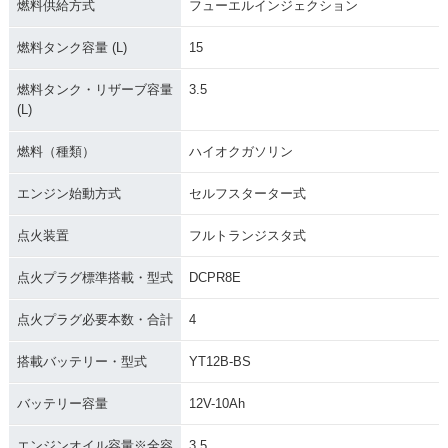
燃料供給方式
フューエルインジェクション
燃料タンク容量 (L)
15
燃料タンク・リザーブ容量
3.5
(L)
燃料（種類）
ハイオクガソリン
エンジン始動方式
セルフスターター式
点火装置
フルトランジスタ式
点火プラグ標準搭載・型式
DCPR8E
点火プラグ必要本数・合計
4
搭載バッテリー・型式
YT12B-BS
バッテリー容量
12V-10Ah
エンジンオイル容量※全容
3.5