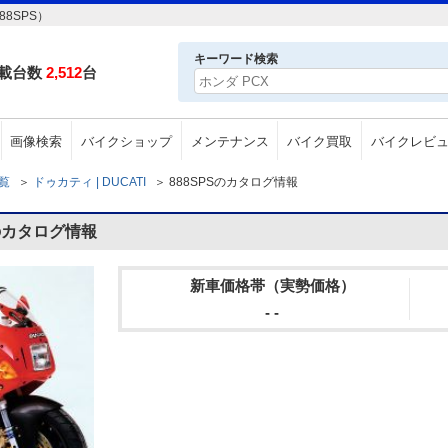
8SPS）
キーワード検索
載台数
2,512
台
画像検索
バイクショップ
メンテナンス
バイク買取
バイクレビ
一覧
＞
ドゥカティ | DUCATI
＞
888SPSのカタログ情報
Sのカタログ情報
新車価格帯（実勢価格）
- -