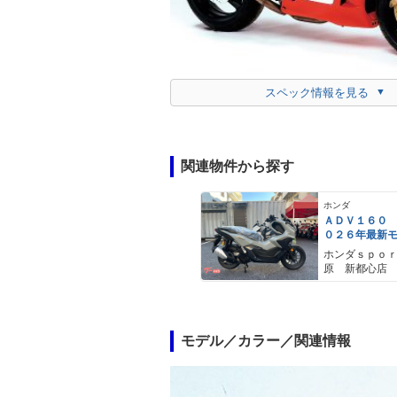
スペック情報を見る
関連物件から探す
ホンダ
ＡＤＶ１６０
０２６年最新
ールスモーキ
ホンダｓｐｏ
スマートキー
原 新都心店
メットイン 
ｙｐｅ−Ｃ装備
モデル／カラー／関連情報