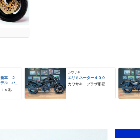
カワサキ
 新車 ２
エリミネーター４００
モデル パ
カワサキ プラザ那覇
ーグレー
ｒｔｓ池
 ２９Ｌ
ＵＳＢ Ｔ