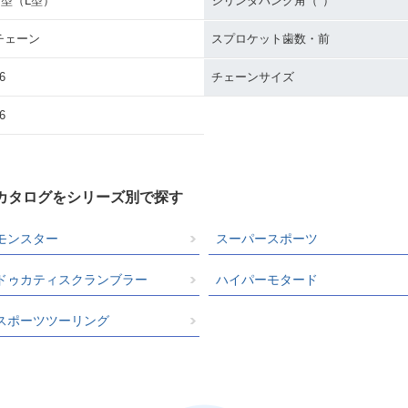
V型（L型）
シリンダバンク角（°）
チェーン
スプロケット歯数・前
6
チェーンサイズ
6
クカタログをシリーズ別で探す
モンスター
スーパースポーツ
ドゥカティスクランブラー
ハイパーモタード
スポーツツーリング