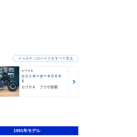
ドゥカティのバイクをすべて見る
カワサキ
カワサキ
エリミネーター４００Ｓ
Ｎｉｎｊａ 
Ｅ
ＳＥ
カワサキ プラザ那覇
ゴヤオート 
1991年モデル