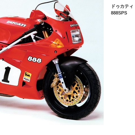
ドゥカティ
888SPS