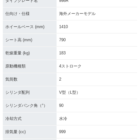
タイプグレード名
998R
仕向け・仕様
海外メーカーモデル
ホイールベース (mm)
1410
シート高 (mm)
790
乾燥重量 (kg)
183
原動機種類
4ストローク
気筒数
2
シリンダ配列
V型（L型）
シリンダバンク角（°）
90
冷却方式
水冷
排気量 (cc)
999