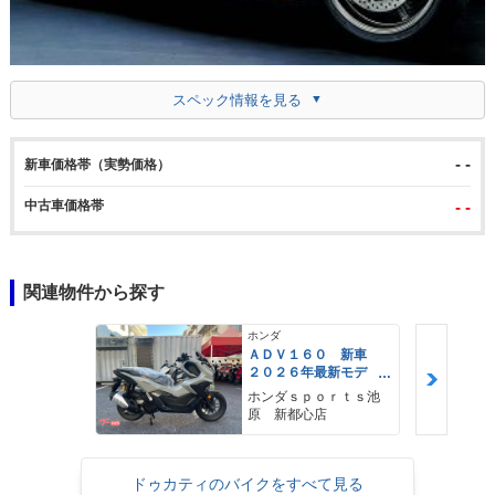
スペック情報を見る
- -
新車価格帯（実勢価格）
中古車価格帯
- -
関連物件から探す
ホンダ
ＡＤＶ１６０ 新車
２０２６年最新モデ
ル パールスモーキー
ホンダｓｐｏｒｔｓ池
グレー スマートキ
原 新都心店
ー ２９Ｌメットイ
ン ＵＳＢ Ｔｙｐｅ
−Ｃ装備
ドゥカティのバイクをすべて見る