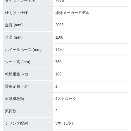
タイプグレード名
749S
仕向け・仕様
海外メーカーモデル
全長 (mm)
2095
全高 (mm)
1100
ホイールベース (mm)
1420
シート高 (mm)
780
乾燥重量 (kg)
186
乗車定員（名）
1
原動機種類
4ストローク
気筒数
2
シリンダ配列
V型（L型）