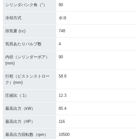
シリンダバンク角（°）
90
冷却方式
水冷
排気量 (cc)
748
気筒あたりバルブ数
4
内径（シリンダーボア）
90
(mm)
行程（ピストンストロー
58.8
ク）(mm)
圧縮比（:1）
12.3
最高出力（kW）
85.4
最高出力（HP）
116
最高出力回転数（rpm）
10500