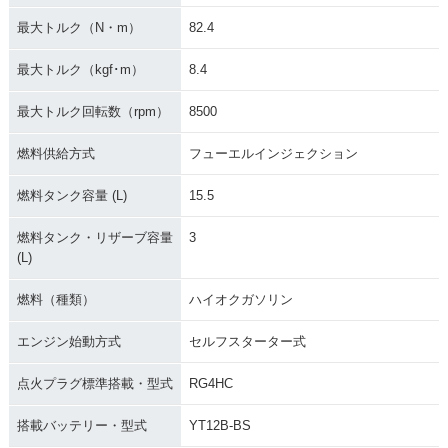
最大トルク（N・m）
82.4
最大トルク（kgf･m）
8.4
最大トルク回転数（rpm）
8500
燃料供給方式
フューエルインジェクション
燃料タンク容量 (L)
15.5
燃料タンク・リザーブ容量
3
(L)
燃料（種類）
ハイオクガソリン
エンジン始動方式
セルフスターター式
点火プラグ標準搭載・型式
RG4HC
搭載バッテリー・型式
YT12B-BS