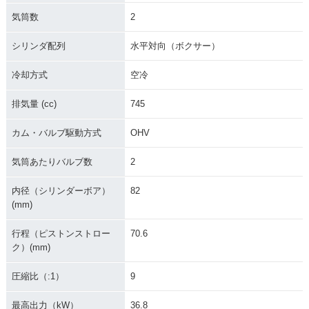
気筒数
2
シリンダ配列
水平対向（ボクサー）
冷却方式
空冷
排気量 (cc)
745
カム・バルブ駆動方式
OHV
気筒あたりバルブ数
2
内径（シリンダーボア）
82
(mm)
行程（ピストンストロー
70.6
ク）(mm)
圧縮比（:1）
9
最高出力（kW）
36.8