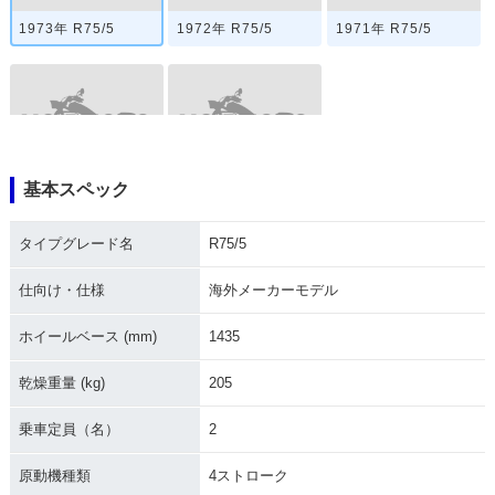
1973年 R75/5
1972年 R75/5
1971年 R75/5
基本スペック
1970年 R75/5
1969年 R75/5・新
登場
タイプグレード名
R75/5
仕向け・仕様
海外メーカーモデル
ホイールベース (mm)
1435
乾燥重量 (kg)
205
乗車定員（名）
2
原動機種類
4ストローク