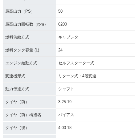
最高出力（PS）
50
最高出力回転数（rpm）
6200
燃料供給方式
キャブレター
燃料タンク容量 (L)
24
エンジン始動方式
セルフスターター式
変速機形式
リターン式・4段変速
動力伝達方式
シャフト
タイヤ（前）
3.25-19
タイヤ（前）構造名
バイアス
タイヤ（後）
4.00-18