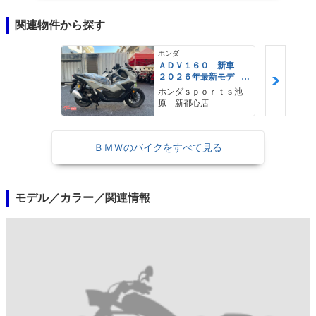
関連物件から探す
ホンダ
ＡＤＶ１６０ 新車
２０２６年最新モデ
ル パールスモーキー
ホンダｓｐｏｒｔｓ池
グレー スマートキ
原 新都心店
ー ２９Ｌメットイ
ン ＵＳＢ Ｔｙｐｅ
−Ｃ装備
ＢＭＷのバイクをすべて見る
モデル／カラー／関連情報