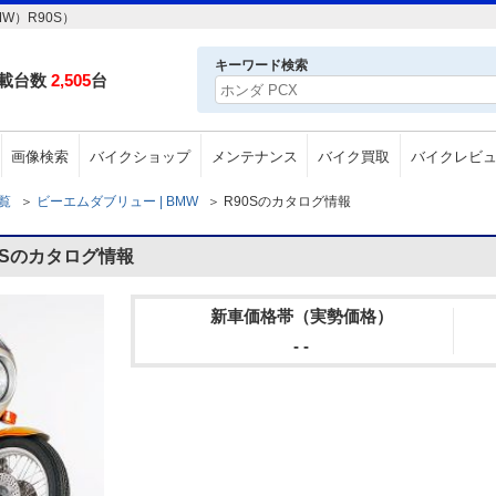
W）R90S）
キーワード検索
載台数
2,505
台
画像検索
バイクショップ
メンテナンス
バイク買取
バイクレビ
一覧
＞
ビーエムダブリュー | BMW
＞
R90Sのカタログ情報
0Sのカタログ情報
新車価格帯（実勢価格）
- -