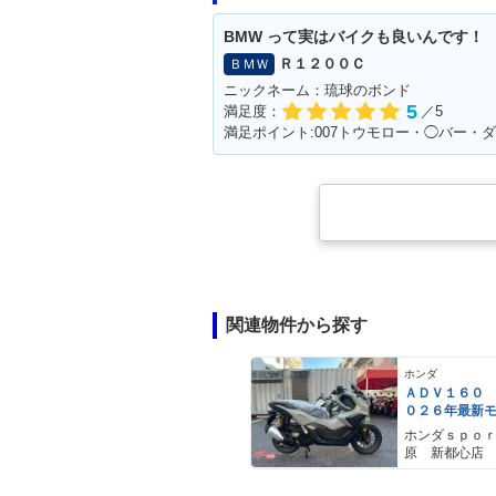
BMW って実はバイクも良いんです！
Ｒ１２００Ｃ
ＢＭＷ
ニックネーム：琉球のボンド
5
満足度：
／5
関連物件から探す
ホンダ
ＡＤＶ１６０
０２６年最新
ールスモーキ
ホンダｓｐｏ
スマートキー
原 新都心店
メットイン 
ｙｐｅ−Ｃ装備