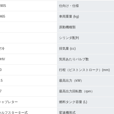
90S
仕向け・仕様
465
車両重量 (kg)
原動機種類
シリンダ配列
空冷
排気量 (cc)
OHV
気筒あたりバルブ数
0
行程（ピストンストローク）(mm)
.5
最高出力（kW）
7
最高出力回転数（rpm）
キャブレター
燃料タンク容量 (L)
セルフスターター式
変速機形式