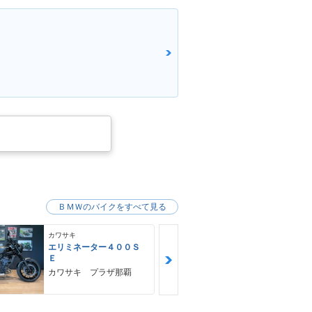
！
ＢＭＷのバイクをすべて見る
カワサキ
カワサキ
エリミネーター４００Ｓ
Ｚ９００ＲＳ
Ｅ
カワサキ プ
カワサキ プラザ那覇