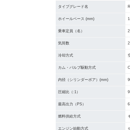
タイプグレード名
R
ホイールベース (mm)
1
乗車定員（名）
2
気筒数
2
冷却方式
カム・バルブ駆動方式
内径（シリンダーボア）(mm)
9
圧縮比（:1）
9
最高出力（PS）
6
燃料供給方式
エンジン始動方式