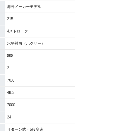
海外メーカーモデル
215
4ストローク
水平対向（ボクサー）
898
2
70.6
49.3
7000
24
リターン式・5段変速