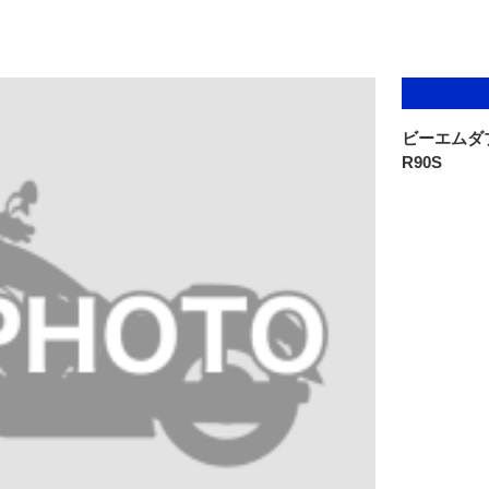
ビーエムダ
R90S