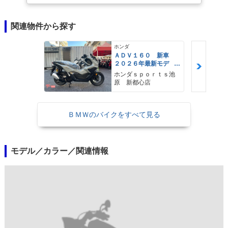
関連物件から探す
ホンダ
ＡＤＶ１６０ 新車
２０２６年最新モデ
ル パールスモーキー
ホンダｓｐｏｒｔｓ池
グレー スマートキ
原 新都心店
ー ２９Ｌメットイ
ン ＵＳＢ Ｔｙｐｅ
−Ｃ装備
ＢＭＷのバイクをすべて見る
モデル／カラー／関連情報