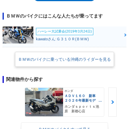
ル、R100RSに対して、既存のBMWファンに応えるためのモデルとして
誕生させ、“S”の称号を継続させたのがR100Sなのだ。ちなみにR90Sゆず
りの外観を持つR100Sは、82ccの排気量拡大にもかかわらず、最高出力
ＢＭＷのバイクにはこんな人たちが乗ってます
は2psアップに抑えられていた。
ハーレー大試乗会(2019年3月24日)
kawatoさん:Ｇ３１０Ｒ(ＢＭＷ)
ＢＭＷのバイクに乗っている沖縄のライダーを見る
関連物件から探す
ホンダ
ＡＤＶ１６０ 新車
２０２６年最新モデ
ル パールスモーキー
ホンダｓｐｏｒｔｓ池
グレー スマートキ
原 新都心店
ー ２９Ｌメットイ
ン ＵＳＢ Ｔｙｐｅ
−Ｃ装備