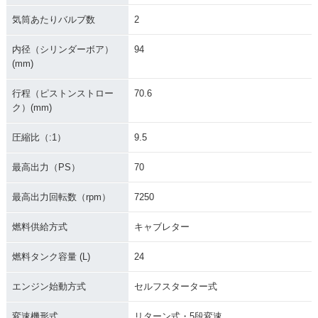
気筒あたりバルブ数
2
内径（シリンダーボア）
94
(mm)
行程（ピストンストロー
70.6
ク）(mm)
圧縮比（:1）
9.5
最高出力（PS）
70
最高出力回転数（rpm）
7250
燃料供給方式
キャブレター
燃料タンク容量 (L)
24
エンジン始動方式
セルフスターター式
変速機形式
リターン式・5段変速