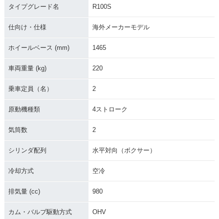
タイプグレード名
R100S
仕向け・仕様
海外メーカーモデル
ホイールベース (mm)
1465
車両重量 (kg)
220
乗車定員（名）
2
原動機種類
4ストローク
気筒数
2
シリンダ配列
水平対向（ボクサー）
冷却方式
空冷
排気量 (cc)
980
カム・バルブ駆動方式
OHV