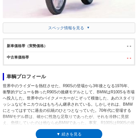
スペック情報を見る
- -
新車価格帯（実勢価格）
中古車価格帯
- -
車輌プロフィール
世界中のライダーを熱狂させた、R90Sの登場から3年後となる1976年、
衝撃的デビューを飾ったR90Sの後継モデルとして、BMWはR100Sを市場
へ投入した。世界中のバイクメーカーがこぞって模倣した、あのスタイリ
ッシュなビキニカウルはもちろん継承されている。しかしそれは、BMW
にとってはすでに過去の伝統のひとつとなっていた。70年代に登場する
BMWモデル群は、確かに性急な足取りであったが、それを冷静に見据
え、危惧していたのは他ならぬBMWであった。事実、R100SはR90Sの後
継機でありながら、すでにフラッグシップモデルではなくなっていた。そ
▼ 続きを見る
して/7シリーズへの移行と時を同じくして登場するフラッグシップモデ