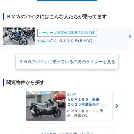
ＢＭＷのバイクにはこんな人たちが乗ってます
ハーレー大試乗会(2019年3月24日)
kawatoさん:Ｇ３１０Ｒ(ＢＭＷ)
ＢＭＷのバイクに乗っている沖縄のライダーを見る
関連物件から探す
ホンダ
ＡＤＶ１６０ 新車
２０２６年最新モデ
ル パールスモーキー
ホンダｓｐｏｒｔｓ池
グレー スマートキ
原 新都心店
ー ２９Ｌメットイ
ン ＵＳＢ Ｔｙｐｅ
−Ｃ装備