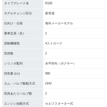
タイプグレード名
R100
モデルチェンジ区分
新登場
仕向け・仕様
海外メーカーモデル
乗車定員（名）
2
原動機種類
4ストローク
気筒数
2
シリンダ配列
水平対向（ボクサー）
排気量 (cc)
980
カム・バルブ駆動方式
OHV
気筒あたりバルブ数
2
エンジン始動方式
セルフスターター式