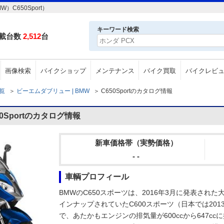
C650Sport）
キーワード検索
載台数
2,512
台
画像検索
バイクショップ
メンテナンス
バイク買取
バイクレビ
一覧
＞
ビーエムダブリュー | BMW
＞
C650Sportのカタログ情報
Sportのカタログ情報
新車価格帯（実勢価格）
- -
車輌プロフィール
BMWのC650スポーツは、2016年3月に発表された
インナップされていたC600スポーツ（日本では20
で、あたかもエンジンの排気量が600ccから647c