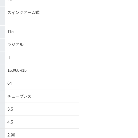
スイングアーム式
）
115
ラジアル
H
160/60R15
64
チューブレス
3.5
4.5
・
2.90