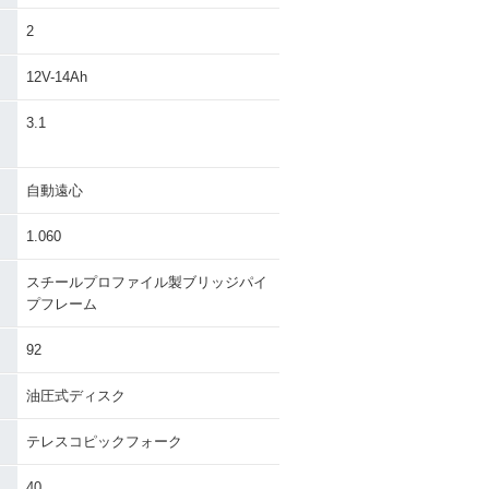
2
12V-14Ah
）
3.1
自動遠心
1.060
スチールプロファイル製ブリッジパイ
プフレーム
92
油圧式ディスク
テレスコピックフォーク
40