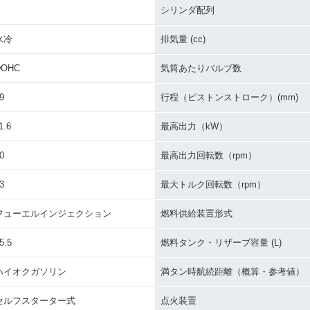
シリンダ配列
水冷
排気量 (cc)
DOHC
気筒あたりバルブ数
9
行程（ピストンストローク）(mm)
1.6
最高出力（kW）
0
最高出力回転数（rpm）
3
最大トルク回転数（rpm）
フューエルインジェクション
燃料供給装置形式
5.5
燃料タンク・リザーブ容量 (L)
ハイオクガソリン
満タン時航続距離（概算・参考値）
セルフスターター式
点火装置