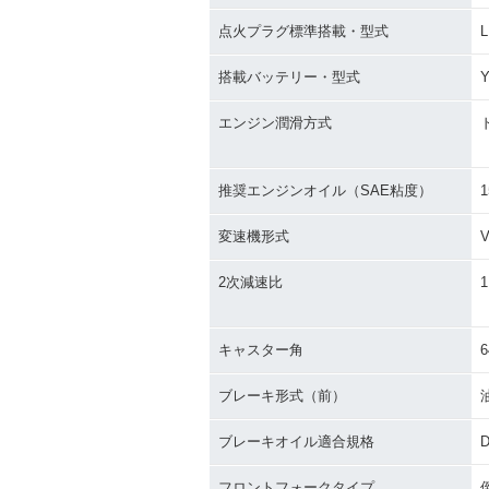
点火プラグ標準搭載・型式
L
搭載バッテリー・型式
Y
エンジン潤滑方式
推奨エンジンオイル（SAE粘度）
1
変速機形式
2次減速比
1
キャスター角
6
ブレーキ形式（前）
ブレーキオイル適合規格
D
フロントフォークタイプ