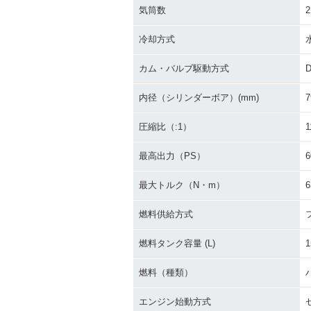
気筒数
2
冷却方式
カム・バルブ駆動方式
内径（シリンダーボア）(mm)
7
圧縮比（:1）
1
最高出力（PS）
6
最大トルク（N・m）
6
燃料供給方式
燃料タンク容量 (L)
1
燃料（種類）
エンジン始動方式