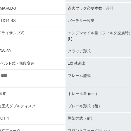
MAR8D-J
点火プラグ必要本数・合計
TX14-BS
バッテリー容量
ドライサンプ式
エンジンオイル量（フィルタ交換時
(L)
5W-50
クラッチ形式
Vベルト式・無段変速
1次減速比
.688
フレーム型式
4.6°
トレール量 (mm)
油圧式ダブルディスク
ブレーキ形式（後）
OT 4
懸架方式（前）
倒立フォーク
フロントフォーク径（φ）