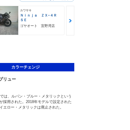
カワサキ
カワサキ
Ｎｉｎｊａ ＺＸ−４Ｒ
Ｚ９００ＲＳ
ＳＥ
カワサキ プ
ゴヤオート 宜野湾店
カラーチェンジ
ブリュー
デルでは、ルパン・ブルー・メタリックという
が採用された。2018年モデルで設定された
イエロー・メタリックは廃止された。