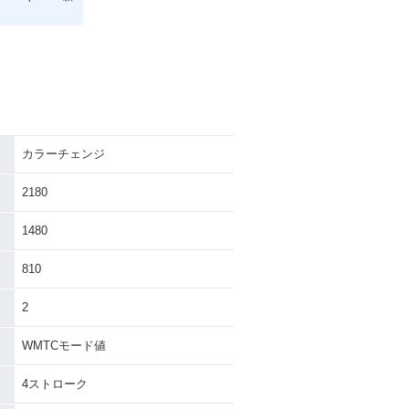
カラーチェンジ
2180
1480
810
2
WMTCモード値
4ストローク