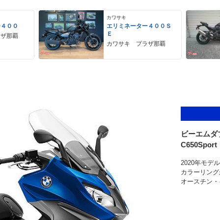
カワサキ
ー４００
エリミネーター４００Ｓ
Ｅ
ラザ那覇
カワサキ プラザ那覇
ビーエムダ
C650Sport
2020年モ
カラーリング
オースチン・