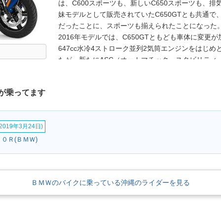
は、C600スポーツも、新しいC650スポーツも、排気
妹モデルとして販売されていたC650GTとも共通で、C
だったことに、スポーツも揃えられたことになった。
2016年モデルでは、C650GTともども車体に変更
647cc水冷4ストローク並列2気筒エンジンをはじ
たが、新たにASC（オートマチック・スタビリティ
駆動輪（リアタイヤ）の空転を検知して、トラクシ
CVT（無段変速機）やサスペンションも見直された
が乗ってます
た。外装デザインは、C600スポーツからコンセプ
可変式ラゲッジスペース(停車時はフルフェイスヘル
ブレーキ、可変式スクリーン(3段)といった装備類
019年3月24日)
ーター、シートヒーターは標準装備。※日本では、20
載器が標準装備された。
１０Ｒ(ＢＭＷ)
ＢＭＷのバイクに乗っている沖縄のライダーを見る