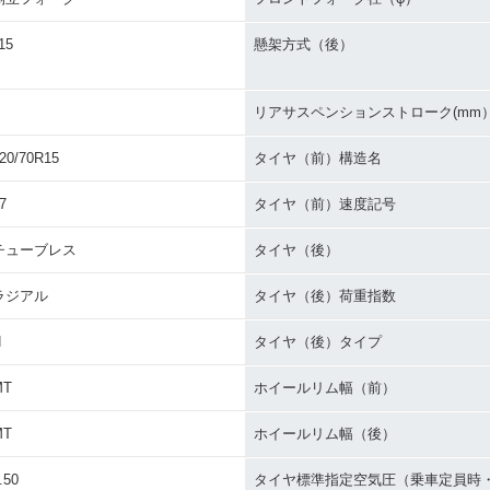
15
懸架方式（後）
リアサスペンションストローク(mm
20/70R15
タイヤ（前）構造名
7
タイヤ（前）速度記号
チューブレス
タイヤ（後）
ラジアル
タイヤ（後）荷重指数
H
タイヤ（後）タイプ
MT
ホイールリム幅（前）
MT
ホイールリム幅（後）
.50
タイヤ標準指定空気圧（乗車定員時