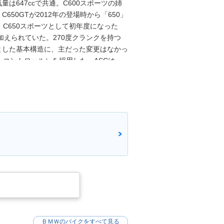
量は647ccで共通。C600スポーツの姉
650GTが2012年の登場時から「650」
C650スポーツとして初年度になった
が加えられていた。270度クランクを持つ
めとした基本構造に、主だった変更はなかっ
・コントロール）を採用した。ASCは、
ョンを制御するというもの。同時に
。また、マフラー形状も変更さっれてい
トをキープしつつ、全面刷新された。容量
メット×2個収納可)、サイドスタンド連動
は継承されている。日本仕様にグリップヒ
17年9月1日出荷以降のモデルにETC車
ＢＭＷのバイクをすべて見る