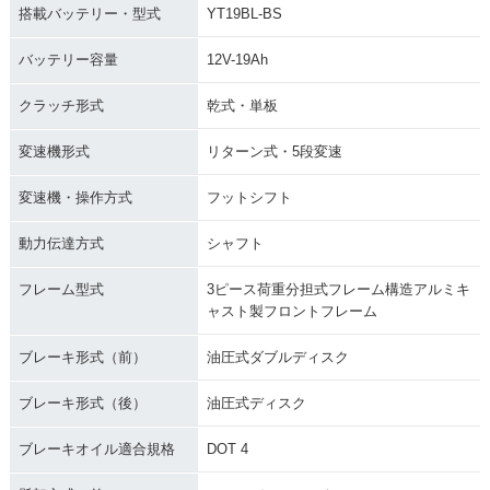
搭載バッテリー・型式
YT19BL-BS
バッテリー容量
12V-19Ah
クラッチ形式
乾式・単板
変速機形式
リターン式・5段変速
変速機・操作方式
フットシフト
動力伝達方式
シャフト
フレーム型式
3ピース荷重分担式フレーム構造アルミキ
ャスト製フロントフレーム
ブレーキ形式（前）
油圧式ダブルディスク
ブレーキ形式（後）
油圧式ディスク
ブレーキオイル適合規格
DOT 4