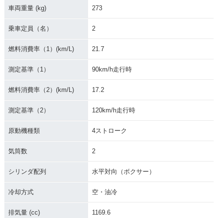
車両重量 (kg)
273
乗車定員（名）
2
燃料消費率（1）(km/L)
21.7
測定基準（1）
90km/h走行時
燃料消費率（2）(km/L)
17.2
測定基準（2）
120km/h走行時
原動機種類
4ストローク
気筒数
2
シリンダ配列
水平対向（ボクサー）
冷却方式
空・油冷
排気量 (cc)
1169.6