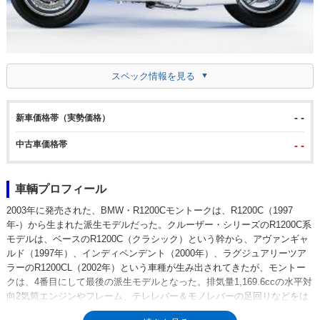
スペック情報を見る
- -
新車価格帯（実勢価格）
中古車価格帯
- -
車輌プロフィール
2003年に発売された、BMW・R1200Cモントークは、R1200C（1997
年-）から生まれた派生モデルだった。クルーザー・シリーズのR1200C系
モデルは、ベースのR1200C（クラシック）という幹から、アヴァンギャ
ルド（1997年）、インディペンデント（2000年）、ラグジュアリーツア
ラーのR1200CL（2002年）という車種が生み出されてきたが、モントー
クは、4番目にして最後の派生モデルとなった。排気量1,169.6ccの水平対
向2気筒エンジンやフレーム、テレレバー＆モノレバーの足回りなどをは
シリーズ共通で、ホイールサイズはフロントが16インチ（リア15イン