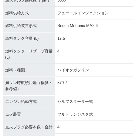
最大トルク回転数（rpm）
3000
燃料供給方式
フューエルインジェクション
燃料供給装置形式
Bosch Motronic MA2.4
燃料タンク容量 (L)
17.5
燃料タンク・リザーブ容量
4
(L)
燃料（種類）
ハイオクガソリン
満タン時航続距離（概算・
379.7
参考値）
エンジン始動方式
セルフスターター式
点火装置
フルトランジスタ式
点火プラグ必要本数・合計
4