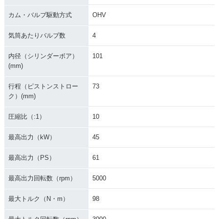
カム・バルブ駆動方式
OHV
気筒あたりバルブ数
4
内径（シリンダーボア）
101
(mm)
行程（ピストンストロー
73
ク）(mm)
圧縮比（:1）
10
最高出力（kW）
45
最高出力（PS）
61
最高出力回転数（rpm）
5000
最大トルク（N・m）
98