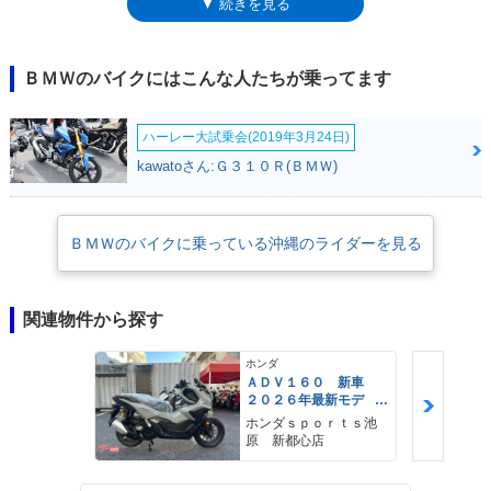
▼ 続きを見る
チ）。これは、R1200CLと同じもの。というよりも、モントークそのもの
が、R1200CLからカウルやトップケースを取り去ったネイキッドバージョ
ンという成り立ちだった。ヘッドライトは、縦に並んだ2眼構成で、上眼
には、小さなウィンドシールドも装備されていた。なお、前述の通り、
ＢＭＷのバイクにはこんな人たちが乗ってます
R1200CLのカウルレス・バージョンながら、リアサスペンションユニット
を見えないようにするサイドカバーは、モントークにのみ装備されてい
ハーレー大試乗会(2019年3月24日)
た。※BMWのクルーザーモデルは、R12000C・シリーズのみで、2000年
代中頃までにラインナップから姿を消したが、2020年に、ヘリテイジス
kawatoさん:Ｇ３１０Ｒ(ＢＭＷ)
タイルのクルーザーとして、R18が登場した。
ＢＭＷのバイクに乗っている沖縄のライダーを見る
関連物件から探す
ホンダ
ＡＤＶ１６０ 新車
２０２６年最新モデ
ル パールスモーキー
ホンダｓｐｏｒｔｓ池
グレー スマートキ
原 新都心店
ー ２９Ｌメットイ
ン ＵＳＢ Ｔｙｐｅ
−Ｃ装備