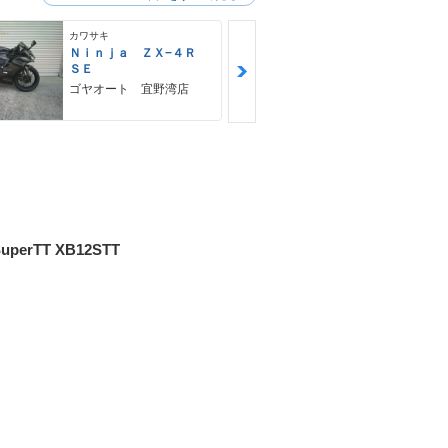
カワサキ
ＢＲＰ
Ｎｉｎｊａ ＺＸ−４Ｒ
ｃａｎ−ａｍ
ＳＥ
Ｒ ＲＴ Ｌ
Ｄ
ゴヤオート 宜野湾店
モトフリー
那覇店
SuperTT XB12STT