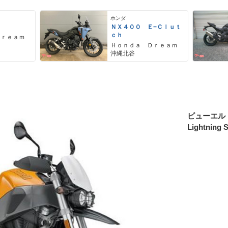
ホンダ
ＮＸ４００ Ｅ−Ｃｌｕｔ
ｃｈ
Ｄｒｅａｍ
Ｈｏｎｄａ Ｄｒｅａｍ
沖縄北谷
ビューエル
Lightning 