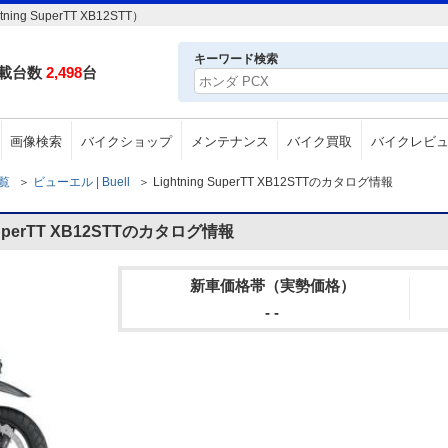
g SuperTT XB12STT）
キーワード検索
載台数
2,498
台
画像検索
バイクショップ
メンテナンス
バイク買取
バイクレビ
一覧
＞
ビューエル | Buell
＞
Lightning SuperTT XB12STTのカタログ情報
SuperTT XB12STTのカタログ情報
新車価格帯（実勢価格）
- -