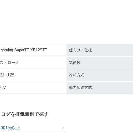
ightning SuperTT XB12STT
仕向け・仕様
4ストローク
気筒数
V型（L型）
冷却方式
OHV
動力伝達方式
カタログを排気量別で探す
1001cc以上