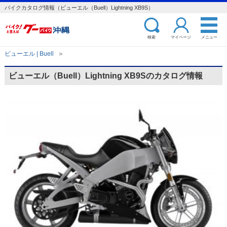
バイクカタログ情報（ビューエル（Buell）Lightning XB9S）
検索
マイページ
メニュー
ビューエル | Buell
＞
ビューエル（Buell）Lightning XB9Sのカタログ情報