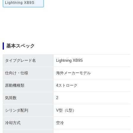
Lightning XB9S
基本スペック
タイプグレード名
Lightning XB9S
仕向け・仕様
海外メーカーモデル
原動機種類
4ストローク
気筒数
2
シリンダ配列
V型（L型）
冷却方式
空冷