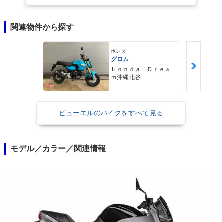
関連物件から探す
ホンダ
グロム
Ｈｏｎｄａ Ｄｒｅａ
ｍ沖縄北谷
ビューエルのバイクをすべて見る
モデル／カラー／関連情報