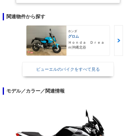
関連物件から探す
ホンダ
グロム
Ｈｏｎｄａ Ｄｒｅａ
ｍ沖縄北谷
ビューエルのバイクをすべて見る
モデル／カラー／関連情報