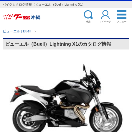
バイクカタログ情報（ビューエル（Buell）Lightning X1）
検索
マイページ
メニュー
ビューエル | Buell
＞
ビューエル（Buell）Lightning X1のカタログ情報