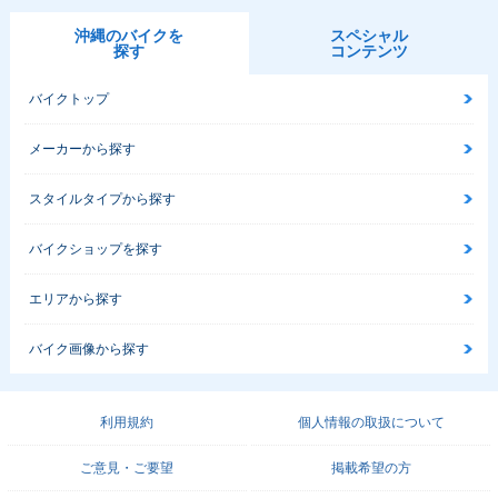
沖縄のバイクを
スペシャル
探す
コンテンツ
バイクトップ
メーカーから探す
スタイルタイプから探す
バイクショップを探す
エリアから探す
バイク画像から探す
利用規約
個人情報の取扱について
ご意見・ご要望
掲載希望の方