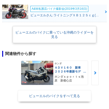
A&W名護店バイク撮影会(2019年3月16日)
ビューエルさん:ライトニングＸＢ１２Ｓｃｇ(ビューエル)
ビューエルのバイクに乗っている沖縄のライダーを
見る
関連物件から探す
ホンダ
ＡＤＶ１６０ 新車
２０２６年最新モデ
ル パールスモーキー
ホンダｓｐｏｒｔｓ池
グレー スマートキ
原 新都心店
ー ２９Ｌメットイ
ン ＵＳＢ Ｔｙｐｅ
−Ｃ装備
ビューエルのバイクをすべて見る