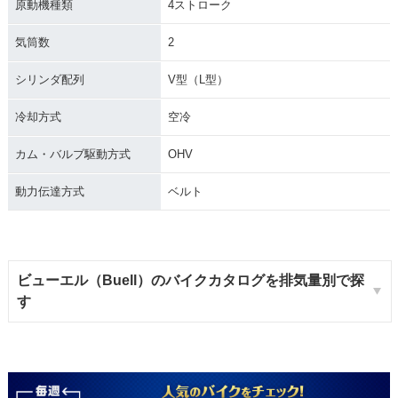
原動機種類
4ストローク
気筒数
2
シリンダ配列
V型（L型）
冷却方式
空冷
カム・バルブ駆動方式
OHV
動力伝達方式
ベルト
ビューエル（Buell）のバイクカタログを排気量別で探
す