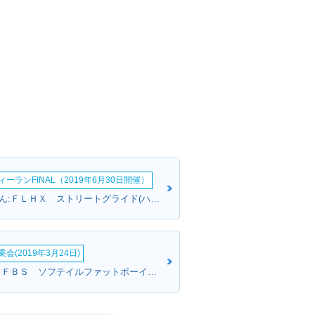
ーランFINAL（2019年6月30日開催）
ジャンさんさん:ＦＬＨＸ ストリートグライド(ハーレーダビッドソン)
会(2019年3月24日)
前田さん:ＦＬＦＢＳ ソフテイルファットボーイ１１４(ハーレーダビッドソン)