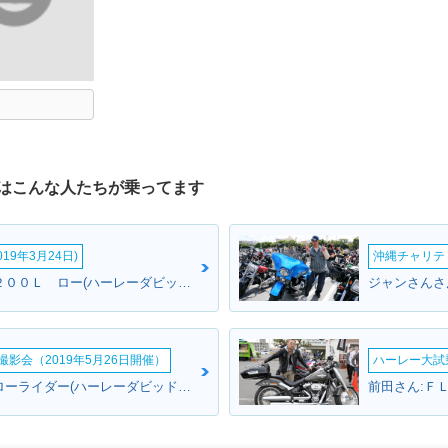
はこんな人たちが乗ってます
19年3月24日)
沖縄チャリティ
ともこさん:ＸＬ１２００Ｌ ロー(ハーレーダビッドソン)
影会（2019年5月26日開催）
ハーレー大試乗
一さん:ＦＸＤＬ ローライダー(ハーレーダビッドソン)