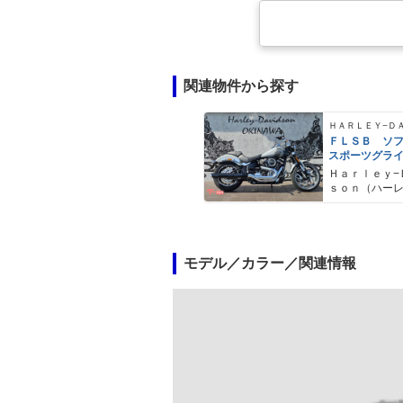
関連物件から探す
ＦＬＳＢ ソ
スポーツグラ
Ｈａｒｌｅｙ−
ｓｏｎ（ハー
ドソン）沖縄
モデル／カラー／関連情報