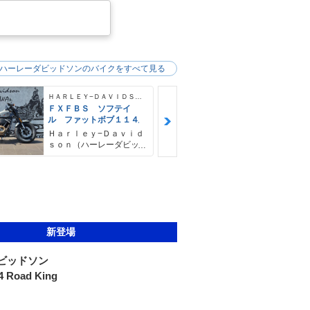
ハーレーダビッドソンのバイクをすべて見る
ＨＡＲＬＥＹ−ＤＡＶＩＤＳＯＮ
ＦＸＦＢＳ ソフテイ
ＦＸＦＢＳ 
ル ファットボブ１１４
ル ファット
４ デタッチ
Ｈａｒｌｅｙ−Ｄａｖｉｄ
Ｈａｒｌｅｙ
シーバー＆キ
ｓｏｎ（ハーレーダビッ
ｓｏｎ（ハー
ドソン）沖縄
ドソン）沖縄
新登場
ビッドソン
 Road King