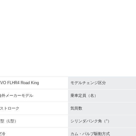
VO FLHR4 Road King
モデルチェンジ区分
海外メーカーモデル
乗車定員（名）
4ストローク
気筒数
V型（L型）
シリンダバンク角（°）
空冷
カム・バルブ駆動方式