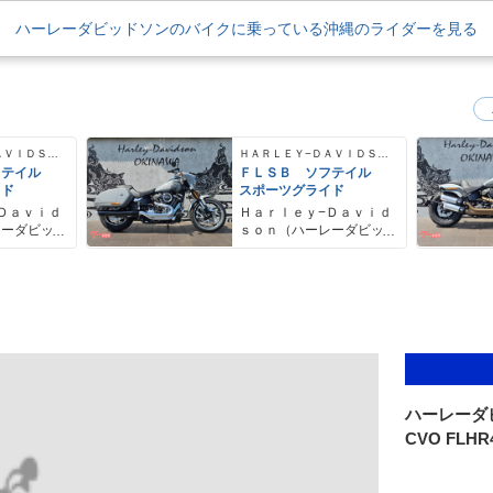
ハーレーダビッドソンのバイクに乗っている沖縄のライダーを見る
ＨＡＲＬＥＹ−ＤＡＶＩＤＳＯＮ
ＨＡＲＬＥＹ−ＤＡＶＩＤＳＯＮ
フテイル
ＦＬＳＢ ソフテイル
イド
スポーツグライド
Ｄａｖｉｄ
Ｈａｒｌｅｙ−Ｄａｖｉｄ
レーダビッ
ｓｏｎ（ハーレーダビッ
ドソン）沖縄
ハーレーダ
CVO FLHR4