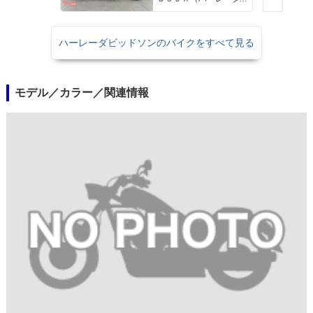
ル セキュリティーシ
ビッドソン）沖縄
ステム標準装備
ハーレーダビッドソンのバイクをすべて見る
モデル／カラー／関連情報