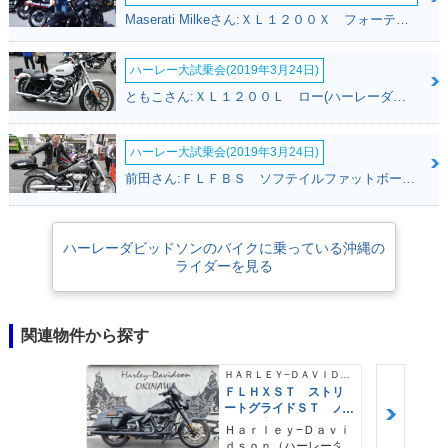
Maserati Milkeさん:ＸＬ１２００Ｘ フォーティエイト(ハーレーダビッドソン)
ハーレー大試乗会(2019年3月24日)
ともこさん:ＸＬ１２００Ｌ ロー(ハーレーダビッドソン)
ハーレー大試乗会(2019年3月24日)
前田さん:ＦＬＦＢＳ ソフテイルファットボーイ１１４(ハーレーダビッドソン)
ハーレーダビッドソンのバイクに乗っている沖縄の
ライダーを見る
関連物件から探す
ＨＡＲＬＥＹ−ＤＡＶＩＤＳＯＮ
ＦＬＨＸＳＴ ストリ
ートグライドＳＴ ノ
ーマル車両 ＡＢＳ
Ｈａｒｌｅｙ−Ｄａｖｉ
クルーズコントロー
ｄｓｏｎ（ハーレーダ