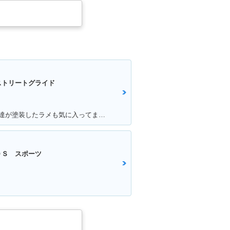
ストリートグライド
満足ポイント:大満足の1台です！友達が塗装したラメも気に入ってます！
０Ｓ スポーツ