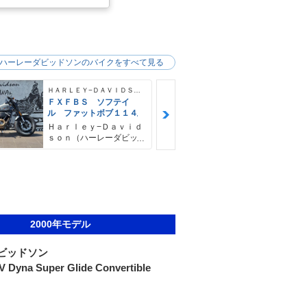
ハーレーダビッドソンのバイクをすべて見る
ＨＡＲＬＥＹ−ＤＡＶＩＤＳＯＮ
ＦＸＦＢＳ ソフテイ
ＦＸＦＢＳ 
ル ファットボブ１１４
ル ファット
４ デタッチ
Ｈａｒｌｅｙ−Ｄａｖｉｄ
Ｈａｒｌｅｙ
シーバー＆キ
ｓｏｎ（ハーレーダビッ
ｓｏｎ（ハー
ドソン）沖縄
ドソン）沖縄
2000年モデル
ビッドソン
Dyna Super Glide Convertible