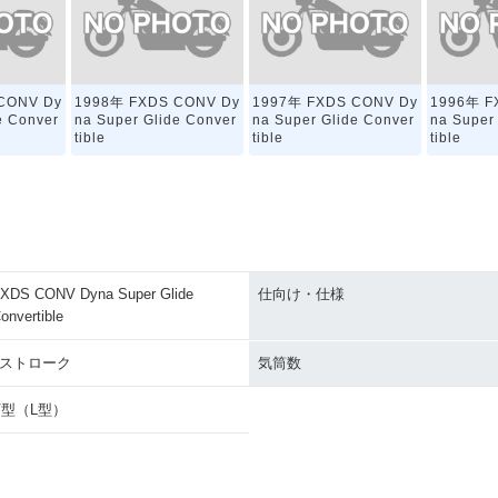
CONV Dy
1998年 FXDS CONV Dy
1997年 FXDS CONV Dy
1996年 F
e Conver
na Super Glide Conver
na Super Glide Conver
na Super
tible
tible
tible
XDS CONV Dyna Super Glide
仕向け・仕様
onvertible
4ストローク
気筒数
V型（L型）