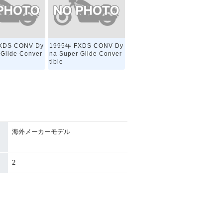
XDS CONV Dy
1995年 FXDS CONV Dy
 Glide Conver
na Super Glide Conver
tible
海外メーカーモデル
2