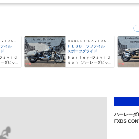
ＨＡＲＬＥＹ−ＤＡＶＩＤＳＯＮ
ＨＡＲＬＥＹ−ＤＡＶＩＤＳＯＮ
フテイル
ＦＬＳＢ ソフテイル
イド
スポーツグライド
Ｄａｖｉｄ
Ｈａｒｌｅｙ−Ｄａｖｉｄ
レーダビッ
ｓｏｎ（ハーレーダビッ
ドソン）沖縄
ハーレーダ
FXDS CONV 