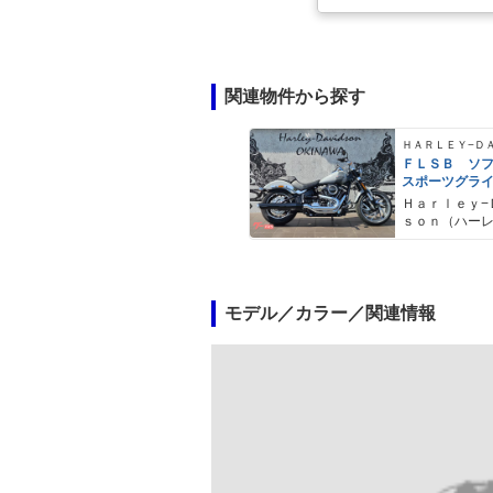
関連物件から探す
ＦＬＳＢ ソ
スポーツグラ
Ｈａｒｌｅｙ−
ｓｏｎ（ハー
ドソン）沖縄
モデル／カラー／関連情報