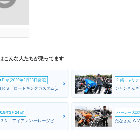
はこんな人たちが乗ってます
om Day (2020年2月23日開催)
沖縄チャリティ
ローカスさん:ＦＬＨＲＳ ロードキングカスタム(ハーレーダビッドソン)
19年3月24日)
ハーレー大試乗
TAKAさん:ＸＬ８８３Ｎ アイアン(ハーレーダビッドソン)