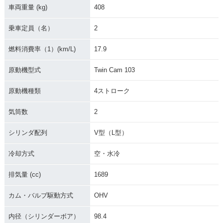
車両重量 (kg)
408
乗車定員（名）
2
2006年 FLHTCI Ele
2001年 FLHTCI Ele
2007年 FLHTCU El
燃料消費率（1）(km/L)
17.9
ctra Glide Classic
ctra Glide Classic
ectra Glide Ultra Cl
assic
原動機型式
Twin Cam 103
原動機種類
4ストローク
気筒数
2
シリンダ配列
V型（L型）
2000年 FLHTCI Ele
1999年 FLHTCI Ele
1998年 FLHTCI Ele
ctra Glide Classic
ctra Glide Classic
ctra Glide Classic
冷却方式
空・水冷
排気量 (cc)
1689
カム・バルブ駆動方式
OHV
内径（シリンダーボア）
98.4
1997年 FLHTCI Ele
1996年 FLHTCI Ele
FLHTCU103 Electr