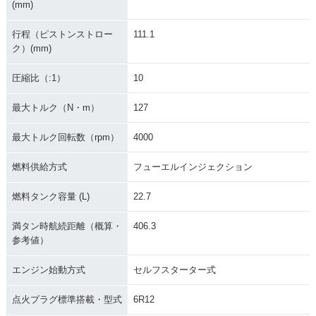
ctra Glide Classic
ctra Glide Classic
a Glide Classic
(mm)
行程（ピストンストロー
111.1
ク）(mm)
圧縮比（:1）
10
最大トルク（N・m）
127
FLHTCU103 Electr
FLHTC TC Electra
a Glide Classic
Glide Classic
最大トルク回転数（rpm）
4000
燃料供給方式
フューエルインジェクション
燃料タンク容量 (L)
22.7
満タン時航続距離（概算・
406.3
参考値）
エンジン始動方式
セルフスターター式
点火プラグ標準搭載・型式
6R12