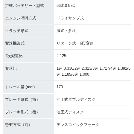
搭載バッテリー・型式
66010-97C
エンジン潤滑方式
ドライサンプ式
クラッチ形式
湿式・多板
変速機形式
リターン式・6段変速
1次減速比
2.125
変速比
1速 3.336/2速 2.313/3速 1.717/4速 1.391/5
速 1.185/6速 1.000
トレール量 (mm)
170
ブレーキ形式（前）
油圧式ダブルディスク
ブレーキ形式（後）
油圧式ディスク
懸架方式（前）
テレスコピックフォーク