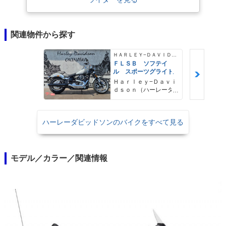
関連物件から探す
ＨＡＲＬＥＹ−ＤＡＶＩＤＳＯＮ
ＦＬＳＢ ソフテイ
ル スポーツグライド
Ｈａｒｌｅｙ−Ｄａｖｉ
ｄｓｏｎ（ハーレーダ
ビッドソン）沖縄
ハーレーダビッドソンのバイクをすべて見る
モデル／カラー／関連情報