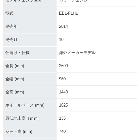
モデルチェンジ区分
カラーチェンジ
チェンジ
ーチェンジ
ンジ
型式
EBL-FLHL
発売年
2014
発売月
10
2010年 FLHTCU S/
2009年 FLHTCU S/
2009年 FLHTCU El
仕向け・仕様
海外メーカーモデル
C Electra Glide Ult
C Electra Glide Ult
ectra Glide Ultra Cl
ra Classic Sidecar
ra Classic Sidecar
assic
全長 (mm)
2600
全幅 (mm)
960
全高 (mm)
1440
ホイールベース (mm)
1625
2008年 FLHTCU S/
2008年 FLHTCU El
2007年 FLHTCU S/
C Electra Glide Ult
ectra Glide Ultra Cl
C Electra Glide Ult
最低地上高（ｍｍ）
135
ra Classic Sidecar
assic
ra Classic Sidecar
シート高 (mm)
740