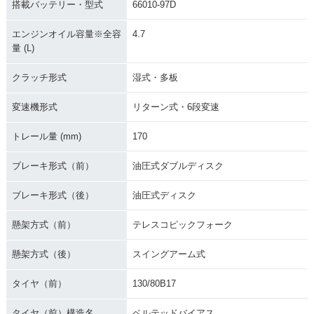
搭載バッテリー・型式
66010-97D
エンジンオイル容量※全容
4.7
量 (L)
クラッチ形式
湿式・多板
変速機形式
リターン式・6段変速
トレール量 (mm)
170
ブレーキ形式（前）
油圧式ダブルディスク
ブレーキ形式（後）
油圧式ディスク
懸架方式（前）
テレスコピックフォーク
懸架方式（後）
スイングアーム式
タイヤ（前）
130/80B17
タイヤ（前）構造名
ベルテッドバイアス