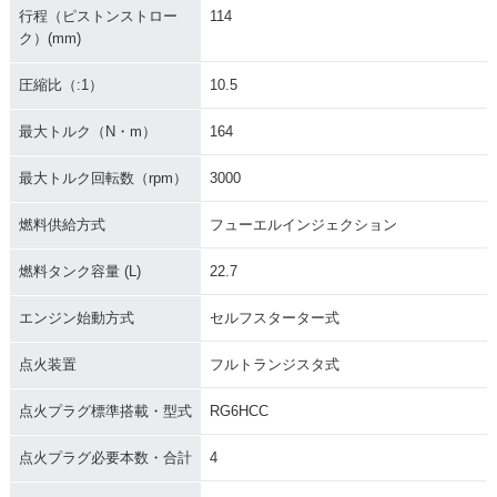
行程（ピストンストロー
114
ク）(mm)
圧縮比（:1）
10.5
最大トルク（N・m）
164
最大トルク回転数（rpm）
3000
燃料供給方式
フューエルインジェクション
燃料タンク容量 (L)
22.7
エンジン始動方式
セルフスターター式
点火装置
フルトランジスタ式
点火プラグ標準搭載・型式
RG6HCC
点火プラグ必要本数・合計
4