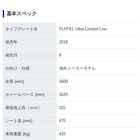
基本スペック
2015年 FLHTKL TC
2016年 FLHTKL TC
タイプグレード名
FLHTKL Ultra Limited Low
Ultra Limited Low
Ultra Limited Lo
w・カラーチェンジ
発売年
2018
発売月
8
仕向け・仕様
海外メーカーモデル
全長 (mm)
2600
ホイールベース (mm)
1625
最低地上高（ｍｍ）
115
シート高 (mm)
675
車両重量 (kg)
415