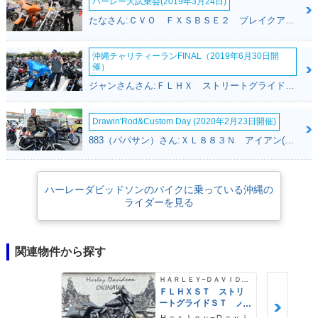
ハーレー大試乗会(2019年3月24日)
たなさん:ＣＶＯ ＦＸＳＢＳＥ２ ブレイクアウト(ハーレーダビッドソン)
沖縄チャリティーランFINAL（2019年6月30日開
催）
ジャンさんさん:ＦＬＨＸ ストリートグライド(ハーレーダビッドソン)
Drawin'Rod&Custom Day (2020年2月23日開催)
883（パパサン）さん:ＸＬ８８３Ｎ アイアン(ハーレーダビッドソン)
ハーレーダビッドソンのバイクに乗っている沖縄の
ライダーを見る
関連物件から探す
ＨＡＲＬＥＹ−ＤＡＶＩＤＳＯＮ
ＦＬＨＸＳＴ ストリ
ートグライドＳＴ ノ
ーマル車両 ＡＢＳ