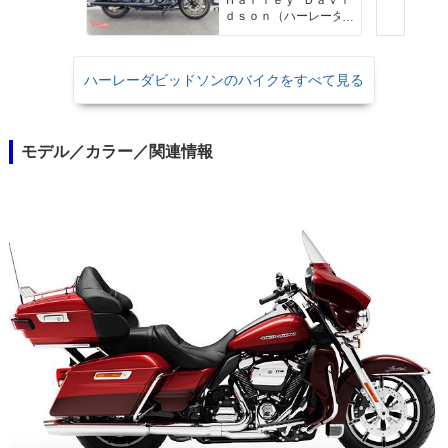
Ｈａｒｌｅｙ−Ｄａｖｉ
クルーズコントロー
ｄｓｏｎ（ハーレーダ
ル セキュリティーシ
ビッドソン）沖縄
ステム標準装備
ハーレーダビッドソンのバイクをすべて見る
モデル／カラー／関連情報