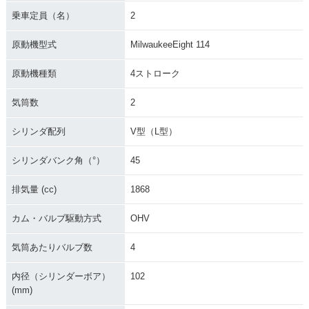
乗車定員（名）
2
原動機型式
MilwaukeeEight 114
原動機種類
4ストローク
気筒数
2
シリンダ配列
V型（L型）
シリンダバンク角（°）
45
排気量 (cc)
1868
カム・バルブ駆動方式
OHV
気筒あたりバルブ数
4
内径（シリンダーボア）
102
(mm)