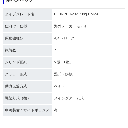
基本スペック
タイプグレード名
FLHRPE Road King Police
仕向け・仕様
海外メーカーモデル
原動機種類
4ストローク
気筒数
2
シリンダ配列
V型（L型）
クラッチ形式
湿式・多板
動力伝達方式
ベルト
懸架方式（後）
スイングアーム式
車両装備：サイドボックス
有