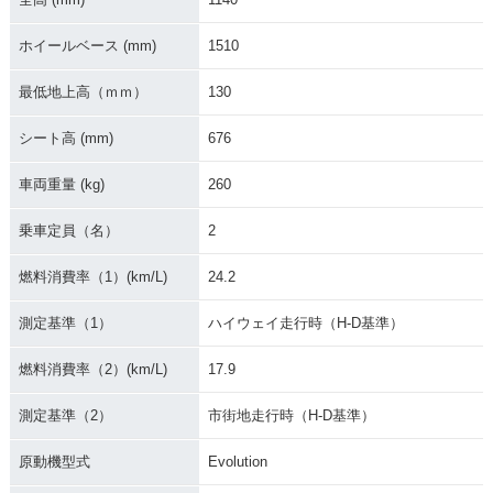
ホイールベース (mm)
1510
最低地上高（ｍｍ）
130
シート高 (mm)
676
車両重量 (kg)
260
乗車定員（名）
2
燃料消費率（1）(km/L)
24.2
測定基準（1）
ハイウェイ走行時（H-D基準）
燃料消費率（2）(km/L)
17.9
測定基準（2）
市街地走行時（H-D基準）
原動機型式
Evolution