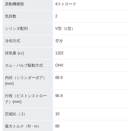
原動機種類
4ストローク
気筒数
2
シリンダ配列
V型（L型）
冷却方式
空冷
排気量 (cc)
1202
カム・バルブ駆動方式
OHV
内径（シリンダーボア）
88.9
(mm)
行程（ピストンストロー
96.8
ク）(mm)
圧縮比（:1）
10
最大トルク（N・m）
88