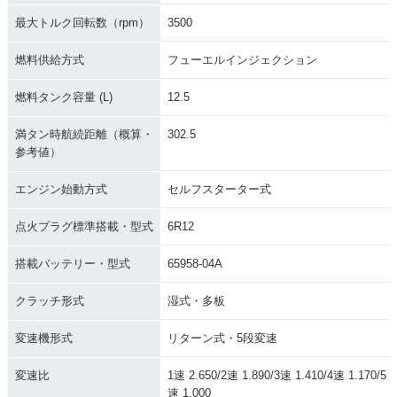
最大トルク回転数（rpm）
3500
燃料供給方式
フューエルインジェクション
燃料タンク容量 (L)
12.5
満タン時航続距離（概算・
302.5
参考値）
エンジン始動方式
セルフスターター式
点火プラグ標準搭載・型式
6R12
搭載バッテリー・型式
65958-04A
クラッチ形式
湿式・多板
変速機形式
リターン式・5段変速
変速比
1速 2.650/2速 1.890/3速 1.410/4速 1.170/5
速 1.000