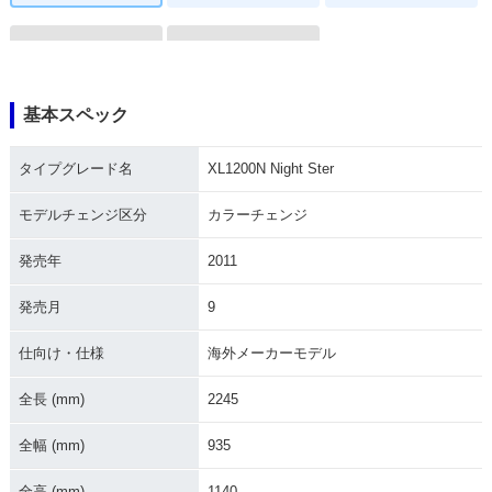
基本スペック
2009年 XL1200N N
2008年 XL1200N N
タイプグレード名
XL1200N Night Ster
ight Ster
ight Ster
モデルチェンジ区分
カラーチェンジ
発売年
2011
発売月
9
仕向け・仕様
海外メーカーモデル
全長 (mm)
2245
全幅 (mm)
935
全高 (mm)
1140