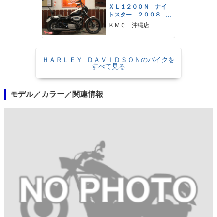
ＸＬ１２００Ｎ ナイ
トスター ２００８
Ｙ 極小ウィンカー装
ＫＭＣ 沖縄店
着車
ＨＡＲＬＥＹ−ＤＡＶＩＤＳＯＮのバイクを
すべて見る
モデル／カラー／関連情報