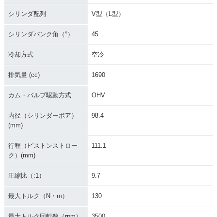
シリンダ配列
V型（L型）
シリンダバンク角（°）
45
冷却方式
空冷
排気量 (cc)
1690
カム・バルブ駆動方式
OHV
内径（シリンダーボア）
98.4
(mm)
行程（ピストンストロー
111.1
ク）(mm)
圧縮比（:1）
9.7
最大トルク（N・m）
130
最大トルク回転数（rpm）
3500