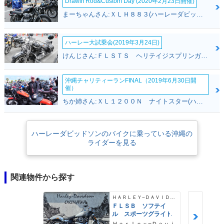
Drawin'Rod&Custom Day (2020年2月23日開催)
まーちゃんさん:ＸＬＨ８８３(ハーレーダビッドソン)
ハーレー大試乗会(2019年3月24日)
けんじさん:ＦＬＳＴＳ ヘリテイジスプリンガー(ハーレーダビッドソン)
沖縄チャリティーランFINAL（2019年6月30日開
催）
ちか姉さん:ＸＬ１２００Ｎ ナイトスター(ハーレーダビッドソン)
ハーレーダビッドソンのバイクに乗っている沖縄の
ライダーを見る
関連物件から探す
ＨＡＲＬＥＹ−ＤＡＶＩＤＳＯＮ
ＦＬＳＢ ソフテイ
ル スポーツグライド
Ｈａｒｌｅｙ−Ｄａｖｉ