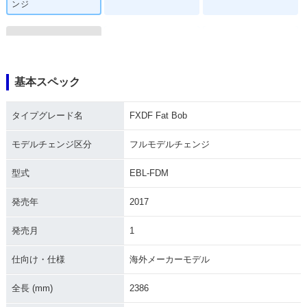
ンジ
基本スペック
2014年 FXDF Fat B
2013年 FXDF Fat B
2012年 FXDF Fat B
タイプグレード名
FXDF Fat Bob
ob
ob・カラーチェンジ
ob・カラーチェンジ
モデルチェンジ区分
フルモデルチェンジ
型式
EBL-FDM
発売年
2017
2011年 FXDF Fat B
2010年 FXDF Fat B
2009年 FXDF Fat B
発売月
1
ob
ob
ob
仕向け・仕様
海外メーカーモデル
全長 (mm)
2386