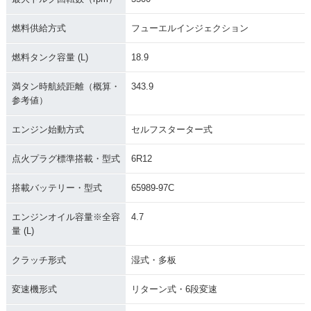
燃料供給方式
フューエルインジェクション
燃料タンク容量 (L)
18.9
満タン時航続距離（概算・
343.9
参考値）
エンジン始動方式
セルフスターター式
点火プラグ標準搭載・型式
6R12
搭載バッテリー・型式
65989-97C
エンジンオイル容量※全容
4.7
量 (L)
クラッチ形式
湿式・多板
変速機形式
リターン式・6段変速