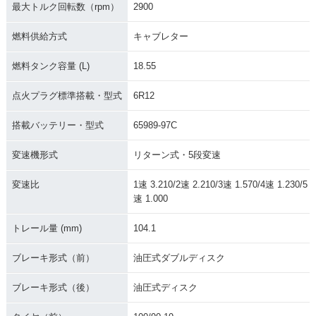
最大トルク回転数（rpm）
2900
燃料供給方式
キャブレター
燃料タンク容量 (L)
18.55
点火プラグ標準搭載・型式
6R12
搭載バッテリー・型式
65989-97C
変速機形式
リターン式・5段変速
変速比
1速 3.210/2速 2.210/3速 1.570/4速 1.230/5
速 1.000
トレール量 (mm)
104.1
ブレーキ形式（前）
油圧式ダブルディスク
ブレーキ形式（後）
油圧式ディスク