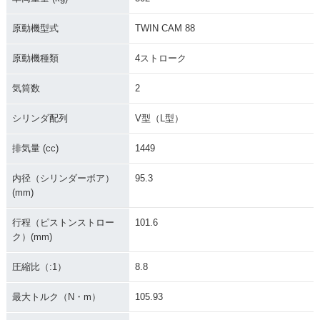
原動機型式
TWIN CAM 88
原動機種類
4ストローク
気筒数
2
シリンダ配列
V型（L型）
排気量 (cc)
1449
内径（シリンダーボア）
95.3
(mm)
行程（ピストンストロー
101.6
ク）(mm)
圧縮比（:1）
8.8
最大トルク（N・m）
105.93