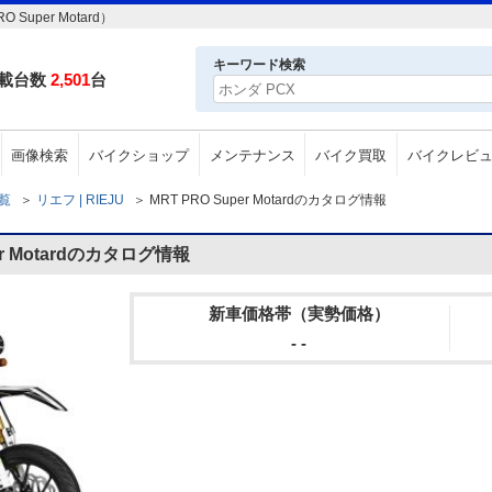
uper Motard）
キーワード検索
載台数
2,501
台
画像検索
バイクショップ
メンテナンス
バイク買取
バイクレビ
一覧
＞
リエフ | RIEJU
＞
MRT PRO Super Motardのカタログ情報
er Motardのカタログ情報
新車価格帯（実勢価格）
- -