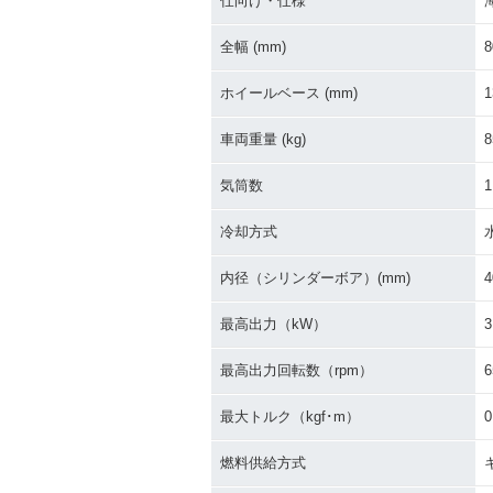
仕向け・仕様
全幅 (mm)
8
ホイールベース (mm)
1
車両重量 (kg)
8
気筒数
1
冷却方式
内径（シリンダーボア）(mm)
4
最高出力（kW）
3
最高出力回転数（rpm）
6
最大トルク（kgf･m）
0
燃料供給方式