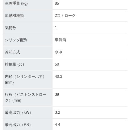
車両重量 (kg)
85
原動機種類
2ストローク
気筒数
1
シリンダ配列
単気筒
冷却方式
水冷
排気量 (cc)
50
内径（シリンダーボア）
40.3
(mm)
行程（ピストンストロー
39
ク）(mm)
最高出力（kW）
3.2
最高出力（PS）
4.4