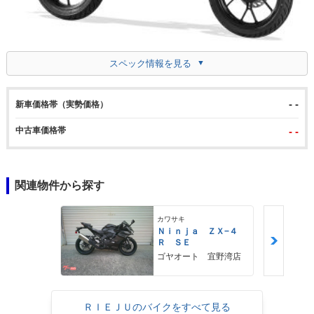
スペック情報を見る
- -
新車価格帯（実勢価格）
中古車価格帯
- -
関連物件から探す
カワサキ
Ｎｉｎｊａ ＺＸ−４
Ｒ ＳＥ
ゴヤオート 宜野湾店
ＲＩＥＪＵのバイクをすべて見る