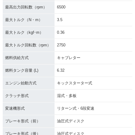
最高出力回転数（rpm）
6500
最大トルク（N・m）
3.5
最大トルク（kgf･m）
0.36
最大トルク回転数（rpm）
2750
燃料供給方式
キャブレター
燃料タンク容量 (L)
6.32
エンジン始動方式
キックスターター式
クラッチ形式
湿式・多板
変速機形式
リターン式・6段変速
ブレーキ形式（前）
油圧式ディスク
ブレーキ形式（後）
油圧式ディスク