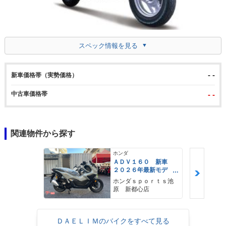
スペック情報を見る
- -
新車価格帯（実勢価格）
中古車価格帯
- -
関連物件から探す
ホンダ
ＡＤＶ１６０ 新車
２０２６年最新モデ
ル パールスモーキー
ホンダｓｐｏｒｔｓ池
グレー スマートキ
原 新都心店
ー ２９Ｌメットイ
ン ＵＳＢ Ｔｙｐｅ
−Ｃ装備
ＤＡＥＬＩＭのバイクをすべて見る