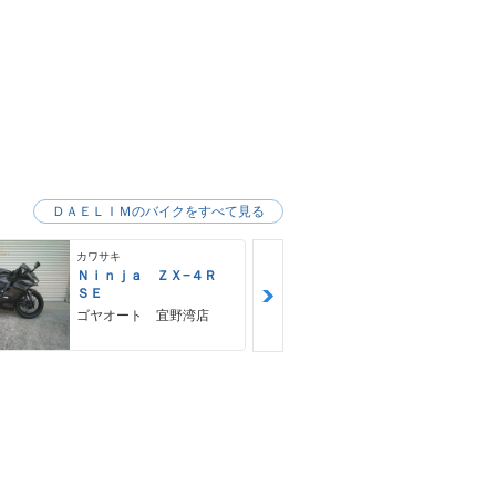
ＤＡＥＬＩＭのバイクをすべて見る
カワサキ
カワサキ
Ｎｉｎｊａ ＺＸ−４Ｒ
Ｚ９００ＲＳ
ＳＥ
カワサキ プ
ゴヤオート 宜野湾店