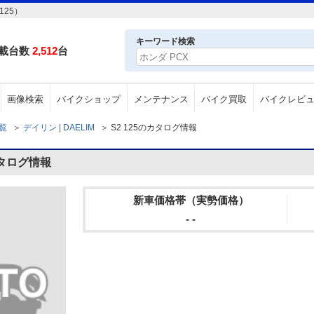
125）
キーワード検索
載台数
2,512
台
画像検索
バイクショップ
メンテナンス
バイク買取
バイクレビ
一覧
＞
デイリン | DAELIM
＞
S2 125のカタログ情報
カタログ情報
新車価格帯（実勢価格）
- -