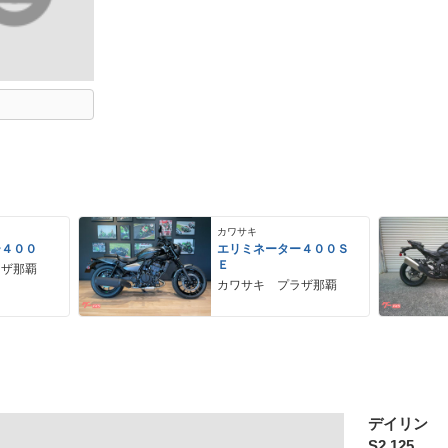
カワサキ
ー４００
エリミネーター４００Ｓ
Ｅ
ラザ那覇
カワサキ プラザ那覇
デイリン
S2 125