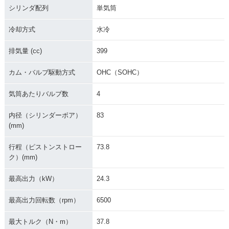
シリンダ配列
単気筒
冷却方式
水冷
排気量 (cc)
399
カム・バルブ駆動方式
OHC（SOHC）
気筒あたりバルブ数
4
内径（シリンダーボア）
83
(mm)
行程（ピストンストロー
73.8
ク）(mm)
最高出力（kW）
24.3
最高出力回転数（rpm）
6500
最大トルク（N・m）
37.8