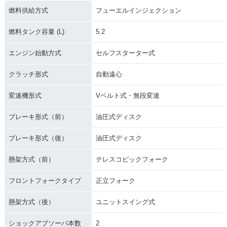
燃料供給方式
フューエルインジェクション
燃料タンク容量 (L)
5.2
エンジン始動方式
セルフスターター式
クラッチ形式
自動遠心
変速機形式
Vベルト式・無段変速
ブレーキ形式（前）
油圧式ディスク
ブレーキ形式（後）
油圧式ディスク
懸架方式（前）
テレスコピックフォーク
フロントフォークタイプ
正立フォーク
懸架方式（後）
ユニットスイング式
ショックアブソーバ本数
2