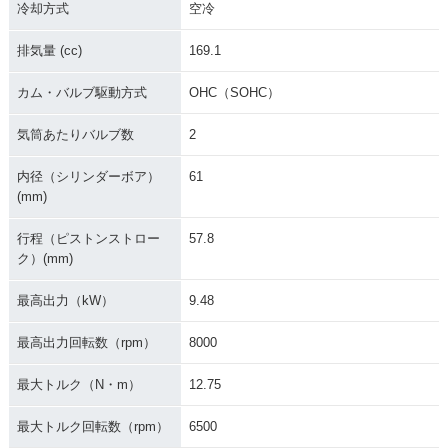
冷却方式
空冷
排気量 (cc)
169.1
カム・バルブ駆動方式
OHC（SOHC）
気筒あたりバルブ数
2
内径（シリンダーボア）
61
(mm)
行程（ピストンストロー
57.8
ク）(mm)
最高出力（kW）
9.48
最高出力回転数（rpm）
8000
最大トルク（N・m）
12.75
最大トルク回転数（rpm）
6500