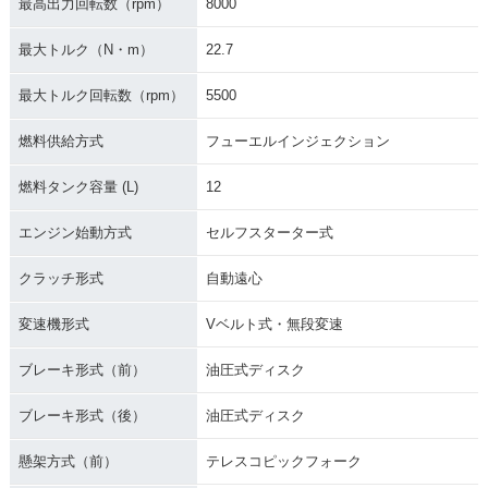
最高出力回転数（rpm）
8000
最大トルク（N・m）
22.7
最大トルク回転数（rpm）
5500
燃料供給方式
フューエルインジェクション
燃料タンク容量 (L)
12
エンジン始動方式
セルフスターター式
クラッチ形式
自動遠心
変速機形式
Vベルト式・無段変速
ブレーキ形式（前）
油圧式ディスク
ブレーキ形式（後）
油圧式ディスク
懸架方式（前）
テレスコピックフォーク