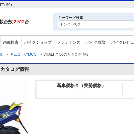
Y 50）
キーワード検索
載台数
2,512
台
画像検索
バイクショップ
メンテナンス
バイク買取
バイクレビ
一覧
＞
キムコ | KYMCO
＞
VITALITY 50のカタログ情報
0のカタログ情報
新車価格帯（実勢価格）
- -