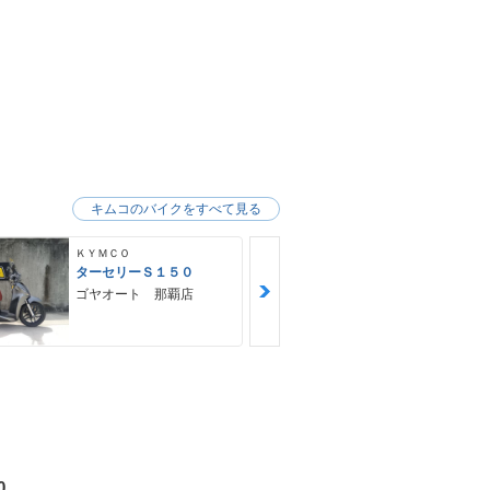
キムコのバイクをすべて見る
ＫＹＭＣＯ
ＫＹＭＣＯ
ターセリーＳ１５０
アローマ１５
ゴヤオート 那覇店
ゴヤオート 
0