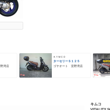
ＫＹＭＣＯ
０
ターセリーＳ１２５
宜野湾店
ゴヤオート 宜野湾店
キムコ
VITALITY 5