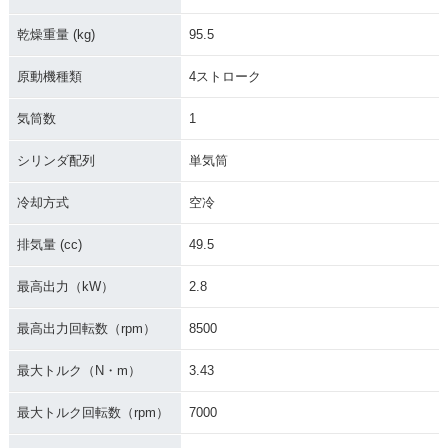
乾燥重量 (kg)
95.5
原動機種類
4ストローク
気筒数
1
シリンダ配列
単気筒
冷却方式
空冷
排気量 (cc)
49.5
最高出力（kW）
2.8
最高出力回転数（rpm）
8500
最大トルク（N・m）
3.43
最大トルク回転数（rpm）
7000