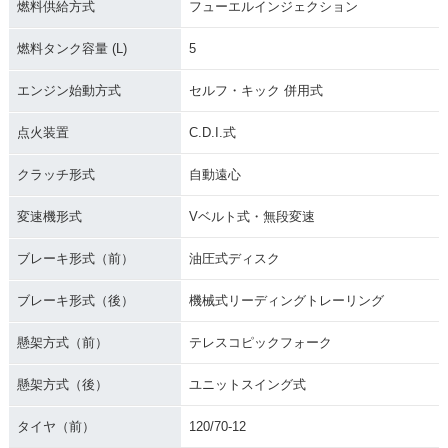
燃料供給方式
フューエルインジェクション
燃料タンク容量 (L)
5
エンジン始動方式
セルフ・キック 併用式
点火装置
C.D.I.式
クラッチ形式
自動遠心
変速機形式
Vベルト式・無段変速
ブレーキ形式（前）
油圧式ディスク
ブレーキ形式（後）
機械式リーディングトレーリング
懸架方式（前）
テレスコピックフォーク
懸架方式（後）
ユニットスイング式
タイヤ（前）
120/70-12